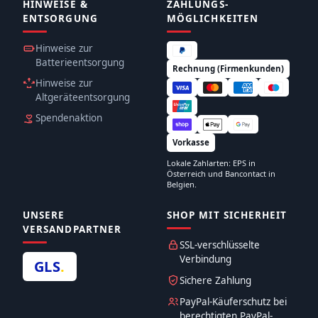
HINWEISE &
ZAHLUNGS­
ENTSORGUNG
MÖGLICHKEITEN
Hinweise zur
Batterieentsorgung
Rechnung (Firmenkunden)
Hinweise zur
Altgeräteentsorgung
Spendenaktion
Vorkasse
Lokale Zahlarten: EPS in
Österreich und Bancontact in
Belgien.
UNSERE
SHOP MIT SICHERHEIT
VERSANDPARTNER
SSL-verschlüsselte
Verbindung
GLS
.
Sichere Zahlung
PayPal-Käuferschutz bei
berechtigten PayPal-