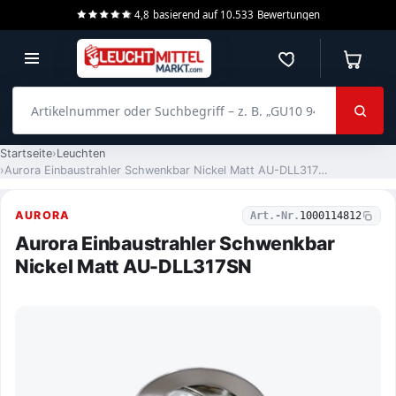
4,8
basierend auf
10.533
Bewertungen
Merkzettel
Warenko
Artikelnummer oder Suchbegriff – z. B. „GU10 940 dimmbar“
Startseite
Leuchten
Aurora Einbaustrahler Schwenkbar Nickel Matt AU-DLL317SN
AURORA
Art.-Nr.
1000114812
Aurora Einbaustrahler Schwenkbar
Nickel Matt AU-DLL317SN