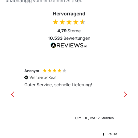
unabhängig vom einzelnen Artikel.
Hervorragend
4,79
Sterne
10.533
Bewertungen
Anonym
Anony
Verifizierter Kauf
Verif
Guter Service, schnelle Lieferung!
freund
versan
Ulm, DE, vor 12 Stunden
Pause