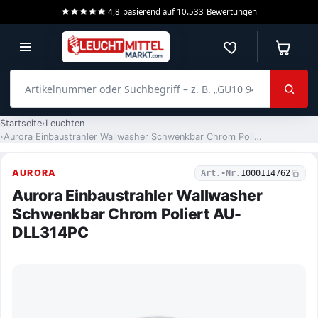
4,8
basierend auf
10.533
Bewertungen
Merkzettel
Warenko
Artikelnummer oder Suchbegriff – z. B. „GU10 940 dimmbar“
Startseite
Leuchten
Aurora Einbaustrahler Wallwasher Schwenkbar Chrom Poliert AU-DLL314PC
AURORA
Art.-Nr.
1000114762
Aurora Einbaustrahler Wallwasher
Schwenkbar Chrom Poliert AU-
DLL314PC