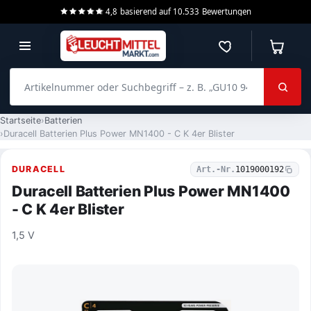
4,8
basierend auf
10.533
Bewertungen
Merkzettel
Warenko
Artikelnummer oder Suchbegriff – z. B. „GU10 940 dimmbar“
Startseite
Batterien
Duracell Batterien Plus Power MN1400 - C K 4er Blister
DURACELL
Art.-Nr.
1019000192
Duracell Batterien Plus Power MN1400
- C K 4er Blister
1,5 V