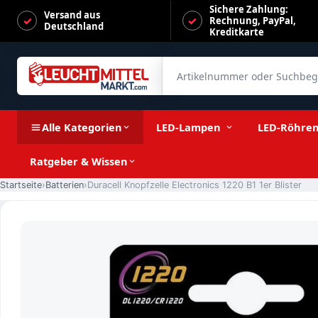
Sichere Zahlung:
Versand aus
Rechnung, PayPal,
Deutschland
Kreditkarte
Artikelnummer oder Suchbegrif
Duracell Knopfzelle Electronics 1220 B1 1er Blister
Alle Kategorien
LED-Lampen
LED-Röhre
Ratgeber & Wissen
Startseite
Batterien
Duracell Knopfzelle Electronics 1220 B1 1er Blister