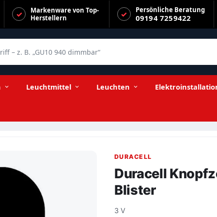
Persönliche Beratung
Markenware von Top-
09194 7259422
Herstellern
f – z. B. „GU10 940 dimmbar“
n
Leuchtmittel
Leuchten
Elektroinstallatio
DURACELL
Duracell Knopfze
Blister
3 V