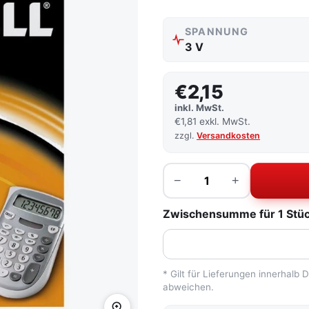
SPANNUNG
3 V
€2,15
inkl. MwSt.
€1,81 exkl. MwSt.
zzgl.
Versandkosten
Menge
−
+
Zwischensumme für 1 Stück
* Gilt für Lieferungen innerhalb
abweichen.