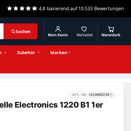
4,8
basierend auf
10.533
Bewertungen
Suchen
Mein Konto
Merkzettel
Warenkorb
2,15 € inkl. MwSt.
Stückzahl
−
+
In den Warenkorb
1,81 € exkl. MwSt.
n
Zubehör
Marken
Art.-Nr.
1019000230
lle Electronics 1220 B1 1er