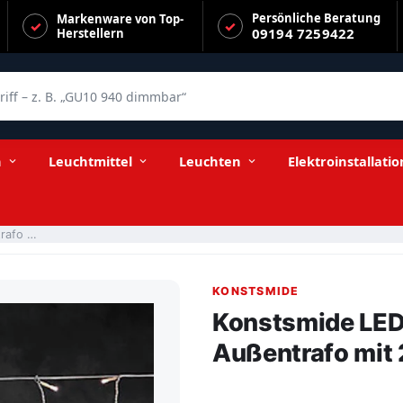
Persönliche Beratung
Markenware von Top-
09194 7259422
Herstellern
f – z. B. „GU10 940 dimmbar“
 200 Dioden Gesamtlänge 16
n
Leuchtmittel
Leuchten
Elektroinstallatio
Konstsmide LED Lichtervorhang Eisregen inkl. Außentrafo mit 200 Dioden Gesamtlänge 16
KONSTSMIDE
Konstsmide LED 
Außentrafo mit