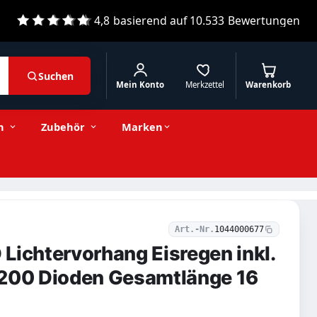
4,8
basierend auf
10.533
Bewertungen
Suchen
Mein Konto
Merkzettel
Warenkorb
74,97 € inkl. MwSt.
Stückzahl
−
+
In den Warenkorb
63,00 € exkl. MwSt.
n
Zubehör
Marken
Art.-Nr.
1044000677
Lichtervorhang Eisregen inkl.
 200 Dioden Gesamtlänge 16