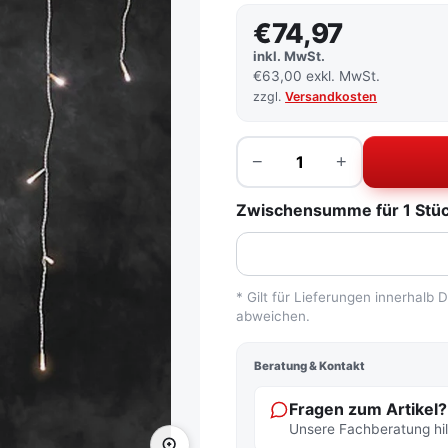
€74,97
inkl. MwSt.
€63,00 exkl. MwSt.
zzgl.
Versandkosten
Menge
−
+
Zwischensumme für 1 Stück
* Gilt für Lieferungen innerhalb
abweichen.
Beratung & Kontakt
Fragen zum Artikel?
Unsere Fachberatung hilf