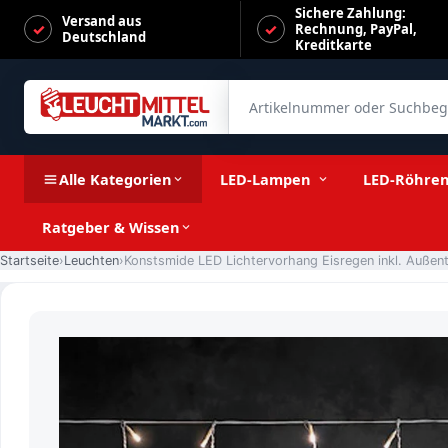
Sichere Zahlung:
Versand aus
Rechnung, PayPal,
Deutschland
Kreditkarte
Artikelnummer oder Suchbegrif
Konstsmide LED Lichtervorhang Eisregen inkl. Außentrafo mit
Alle Kategorien
LED-Lampen
LED-Röhre
Ratgeber & Wissen
Startseite
Leuchten