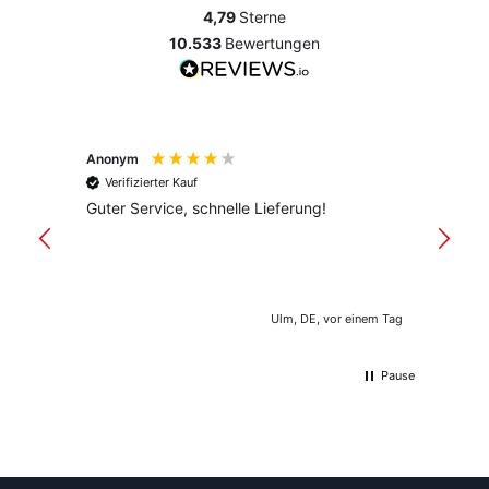
4,79
Sterne
10.533
Bewertungen
Anonym
Anony
Verifizierter Kauf
Verif
Guter Service, schnelle Lieferung!
freund
versan
Ulm, DE, vor einem Tag
Pause