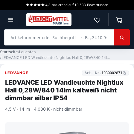
4,8
basierend auf
10.533
Bewertungen
Merkzettel
Warenko
Artikelnummer oder Suchbegriff – z. B. „GU10 940 dimmbar“
Startseite
Leuchten
LEDVANCE LED Wandleuchte Nightlux Hall 0,28W/840 14lm kaltweiß nicht dimmbar silber IP54
LEDVANCE
Art.-Nr.
1030002871
LEDVANCE LED Wandleuchte Nightlux
Hall 0,28W/840 14lm kaltweiß nicht
dimmbar silber IP54
4,5 V · 14 lm · 4.000 K · nicht dimmbar