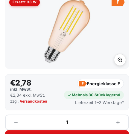
F
Ersetzt 33 W
€2,78
Energieklasse F
F
inkl. MwSt.
€2,34 exkl. MwSt.
Mehr als 30 Stück lagernd
zzgl.
Versandkosten
Lieferzeit 1–2 Werktage*
Menge
−
+