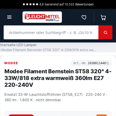
4,8
basierend auf
10.533
Bewertungen
Merkzettel
Warenko
Artikelnummer oder Suchbegriff – z. B. „GU10 940 dimmbar“
Startseite
LED-Lampen
Modee Filament Bernstein ST58 320° 4-33W/818 extra warmweiß 360lm E27 220-240V
MODEE
Art.-Nr.
1030011440
Modee Filament Bernstein ST58 320° 4-
33W/818 extra warmweiß 360lm E27
220-240V
Ersetzt 33-W-Leuchtstoffröhren (ST58, E27) · 220-240 V ·
360 lm · 1.800 K · nicht dimmbar