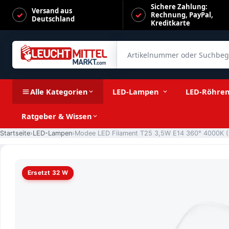
Sichere Zahlung:
Versand aus
Rechnung, PayPal,
Deutschland
Kreditkarte
Artikelnummer oder Suchbegrif
Modee LED Filament T25 3,5W E14 360° 4000K (350 lumen)
Alle Kategorien
LED-Lampen
LED-Röhre
Ratgeber & Wissen
Startseite
LED-Lampen
Ersetzt 32 W