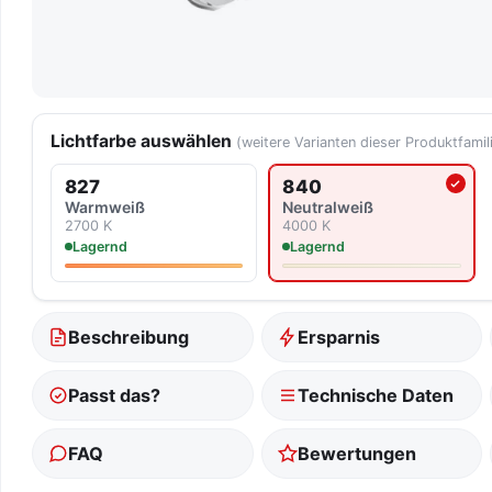
Lichtfarbe auswählen
(weitere Varianten dieser Produktfamil
827
840
Aktuell ausgewählte Lich
Warmweiß
Neutralweiß
2700 K
4000 K
Lagernd
Lagernd
Beschreibung
Ersparnis
Passt das?
Technische Daten
FAQ
Bewertungen