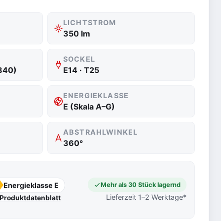
LICHTSTROM
350 lm
SOCKEL
840)
E14 · T25
ENERGIEKLASSE
E (Skala A–G)
ABSTRAHLWINKEL
360°
Energieklasse E
Mehr als 30 Stück lagernd
Lieferzeit 1–2 Werktage*
Produktdatenblatt