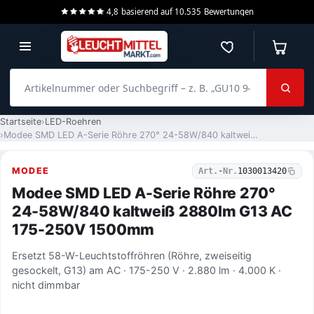
4,8
basierend auf
10.535
Bewertungen
Merkzettel
Warenko
Artikelnummer oder Suchbegriff – z. B. „GU10 940 dimmbar“
Startseite
LED-Roehren
Modee SMD LED A-Serie Röhre 270° 24-58W/840 kaltweiß 2880lm G13 AC 175-250V 1500mm
MODEE
Art.-Nr.
1030013420
Modee SMD LED A-Serie Röhre 270°
24-58W/840 kaltweiß 2880lm G13 AC
175-250V 1500mm
Ersetzt 58-W-Leuchtstoffröhren (Röhre, zweiseitig
gesockelt, G13) am AC · 175-250 V · 2.880 lm · 4.000 K ·
nicht dimmbar