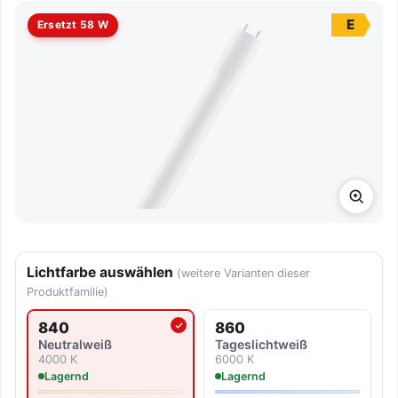
E
Ersetzt 58 W
Lichtfarbe auswählen
(weitere Varianten dieser
Produktfamilie)
840
860
Aktuell ausgewählte Lichtfarbe
Neutralweiß
Tageslicht­weiß
4000 K
6000 K
Lagernd
Lagernd