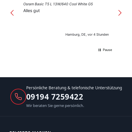
Osram Basic T5 L 13W/640 Cool White G5
Guter 
Alles gut
Hamburg, DE, vor 4 Stunden
Pause
Persönliche Beratung & telefonische Unterstützung
09194 7259422
Wir beraten Sie gerne persönlich.