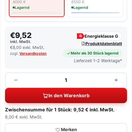
4000 K
6500 K
Lagernd
Lagernd
€9,52
Energieklasse G
G
inkl. MwSt.
Produktdatenblatt
€8,00 exkl. MwSt.
Mehr als 30 Stück lagernd
zzgl.
Versandkosten
Lieferzeit 1–2 Werktage*
Menge
−
+
In den Warenkorb
Zwischensumme für 1 Stück: 9,52 € inkl. MwSt.
8,00 € exkl. MwSt.
Merken