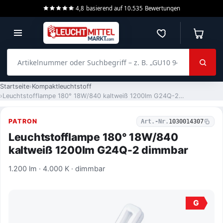
4,8
basierend auf
10.535
Bewertungen
Merkzettel
Warenko
Artikelnummer oder Suchbegriff – z. B. „GU10 940 dimmbar“
Startseite
Kompaktleuchtstoff
Leuchtstofflampe 180° 18W/840 kaltweiß 1200lm G24Q-2 dimmbar
PATRON
Art.-Nr.
1030014307
Leuchtstofflampe 180° 18W/840
kaltweiß 1200lm G24Q-2 dimmbar
1.200 lm · 4.000 K · dimmbar
G