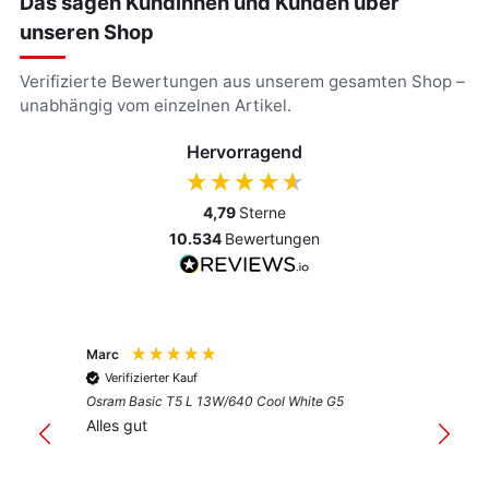
Das sagen Kundinnen und Kunden über
unseren Shop
Verifizierte Bewertungen aus unserem gesamten Shop –
unabhängig vom einzelnen Artikel.
Hervorragend
4,79
Sterne
10.534
Bewertungen
Marc
Anony
Verifizierter Kauf
Verif
Osram Basic T5 L 13W/640 Cool White G5
Guter 
Alles gut