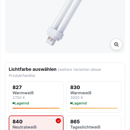
Lichtfarbe auswählen
(weitere Varianten dieser
Produktfamilie)
827
830
Warmweiß
Warmweiß
2700 K
3000 K
Lagernd
Lagernd
840
865
Aktuell ausgewählte Lichtfarbe
Neutralweiß
Tageslicht­weiß