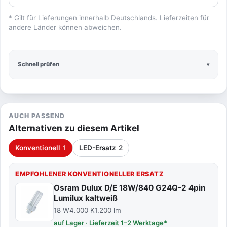
* Gilt für Lieferungen innerhalb Deutschlands. Lieferzeiten für
andere Länder können abweichen.
Schnell prüfen
AUCH PASSEND
Alternativen zu diesem Artikel
Konventionell
1
LED-Ersatz
2
EMPFOHLENER KONVENTIONELLER ERSATZ
Osram Dulux D/E 18W/840 G24Q-2 4pin
Lumilux kaltweiß
18 W
4.000 K
1.200 lm
auf Lager · Lieferzeit 1–2 Werktage*