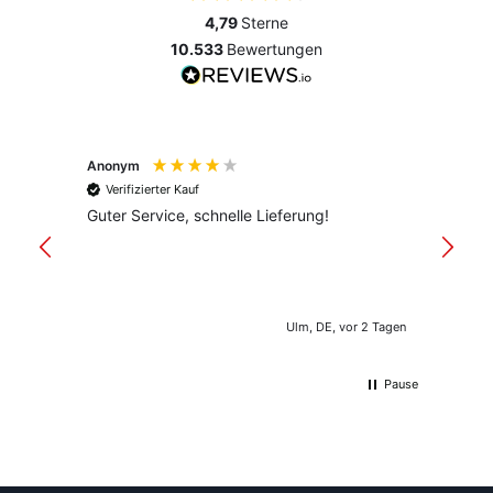
4,79
Sterne
10.533
Bewertungen
Anonym
Anony
Verifizierter Kauf
Verif
Guter Service, schnelle Lieferung!
freund
versan
Ulm, DE, vor 2 Tagen
Pause