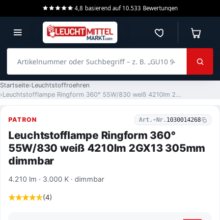
4,8
basierend auf
10.533
Bewertungen
Merkzettel
Warenko
Artikelnummer oder Suchbegriff – z. B. „GU10 940 dimmbar“
Startseite
Leuchtstoffroehren
Leuchtstofflampe Ringform 360° 55W/830 weiß 4210lm 2GX13 305mm dimmbar
PATRON
Art.-Nr.
1030014268
Leuchtstofflampe Ringform 360°
55W/830 weiß 4210lm 2GX13 305mm
dimmbar
4.210 lm · 3.000 K · dimmbar
(4)