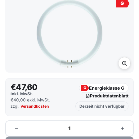
G
€47,60
Energieklasse G
G
inkl. MwSt.
Produktdatenblatt
€40,00 exkl. MwSt.
zzgl.
Versandkosten
Derzeit nicht verfügbar
Menge
−
+