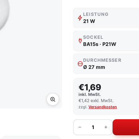
LEISTUNG
21 W
SOCKEL
BA15s · P21W
DURCHMESSER
Ø 27 mm
€1,69
inkl. MwSt.
€1,42 exkl. MwSt.
zzgl.
Versandkosten
Menge
−
+