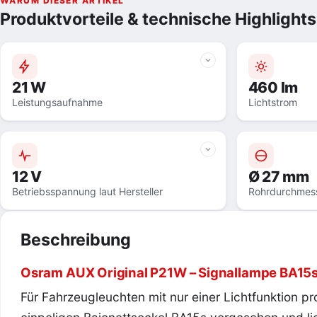
WARUM DIESER ARTIKEL
Produktvorteile & technische Highlights
21 W
460 lm
Leistungsaufnahme
Lichtstrom
12 V
Ø 27 mm
Betriebsspannung laut Hersteller
Rohrdurchmes
Beschreibung
Osram AUX Original P21W – Signallampe BA15s, 2
Für Fahrzeugleuchten mit nur einer Lichtfunktion 