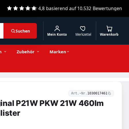
4,8
basierend auf
10.532
Bewertungen
Suchen
Mein Konto
Merkzettel
Warenkorb
1,69 € inkl. MwSt.
Stückzahl
−
+
In den Warenkorb
1,42 € exkl. MwSt.
n
Zubehör
Marken
Art.-Nr.
1030017461
ginal P21W PKW 21W 460lm
lister