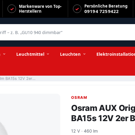
Persönliche Beratung
Markenware von Top-
09194 7259422
Herstellern
f – z. B. „GU10 940 dimmbar“
er
n
Leuchtmittel
Leuchten
Elektroinstallatio
Osram AUX Original P21W PKW 21W 460lm BA15s 12V 2er Blister
OSRAM
Osram AUX Ori
BA15s 12V 2er B
12 V · 460 lm