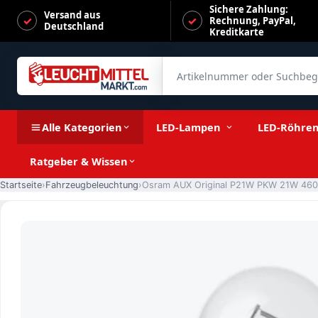
Sichere Zahlung:
Versand aus
Rechnung, PayPal,
Deutschland
Kreditkarte
Artikelnummer oder Suchbegrif
Osram AUX Original P21W PKW 21W 460lm BA15s 12V 2er Blist
Alle Kategorien
LED-Lampen
LED-Röhre
Ratgeber & Wissen
Startseite
Fahrzeugbeleuchtung