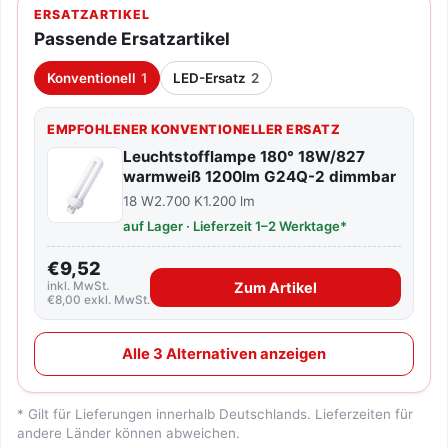
ERSATZARTIKEL
Passende Ersatzartikel
Konventionell
1
LED-Ersatz
2
EMPFOHLENER KONVENTIONELLER ERSATZ
Leuchtstofflampe 180° 18W/827
warmweiß 1200lm G24Q-2 dimmbar
18 W
2.700 K
1.200 lm
auf Lager · Lieferzeit 1–2 Werktage*
€9,52
inkl. MwSt.
Zum Artikel
€8,00 exkl. MwSt.
Alle 3 Alternativen anzeigen
* Gilt für Lieferungen innerhalb Deutschlands. Lieferzeiten für
andere Länder können abweichen.