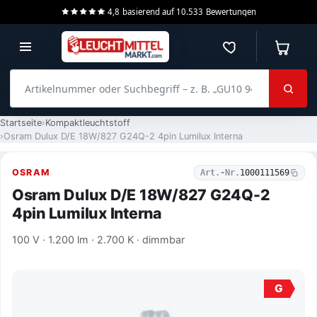
4,8
basierend auf
10.533
Bewertungen
Merkzettel
Warenko
Artikelnummer oder Suchbegriff – z. B. „GU10 940 dimmbar“
Startseite
Kompaktleuchtstoff
Osram Dulux D/E 18W/827 G24Q-2 4pin Lumilux Interna
OSRAM
Art.-Nr.
1000111569
Osram Dulux D/E 18W/827 G24Q-2
4pin Lumilux Interna
100 V · 1.200 lm · 2.700 K · dimmbar
G