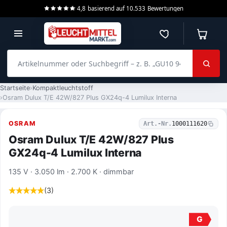
4,8
basierend auf
10.533
Bewertungen
Merkzettel
Warenko
Artikelnummer oder Suchbegriff – z. B. „GU10 940 dimmbar“
Startseite
Kompaktleuchtstoff
Osram Dulux T/E 42W/827 Plus GX24q-4 Lumilux Interna
OSRAM
Art.-Nr.
1000111620
Osram Dulux T/E 42W/827 Plus
GX24q-4 Lumilux Interna
135 V · 3.050 lm · 2.700 K · dimmbar
(3)
G