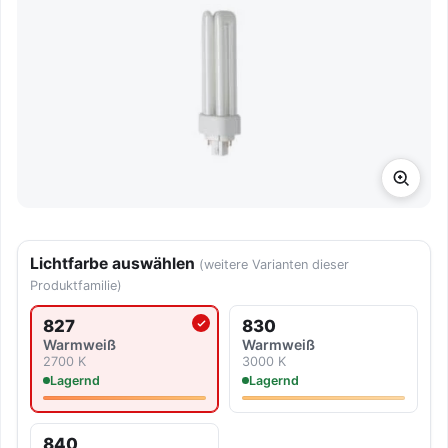
Lichtfarbe auswählen
(weitere Varianten dieser
Produktfamilie)
827
830
Aktuell ausgewählte Lichtfarbe
Warmweiß
Warmweiß
2700 K
3000 K
Lagernd
Lagernd
840