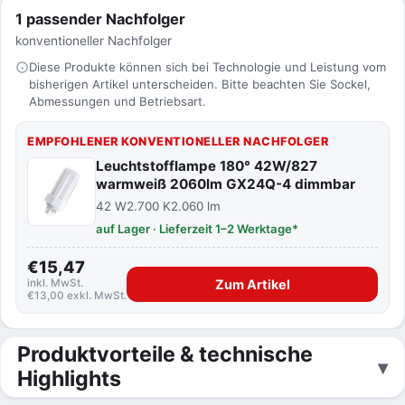
1 passender Nachfolger
konventioneller Nachfolger
Diese Produkte können sich bei Technologie und Leistung vom
bisherigen Artikel unterscheiden. Bitte beachten Sie Sockel,
Abmessungen und Betriebsart.
EMPFOHLENER KONVENTIONELLER NACHFOLGER
Leuchtstofflampe 180° 42W/827
warmweiß 2060lm GX24Q-4 dimmbar
42 W
2.700 K
2.060 lm
auf Lager · Lieferzeit 1–2 Werktage*
€15,47
inkl. MwSt.
Zum Artikel
€13,00 exkl. MwSt.
Produktvorteile & technische
Highlights