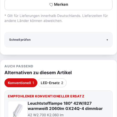
Merken
* Gilt für Lieferungen innerhalb Deutschlands. Lieferzeiten für
andere Länder können abweichen.
Schnell prüfen
AUCH PASSEND
Alternativen zu diesem Artikel
Konventionell
1
LED-Ersatz
2
EMPFOHLENER KONVENTIONELLER ERSATZ
Leuchtstofflampe 180° 42W/827
warmweiß 2060lm GX24Q-4 dimmbar
42 W
2.700 K
2.060 lm