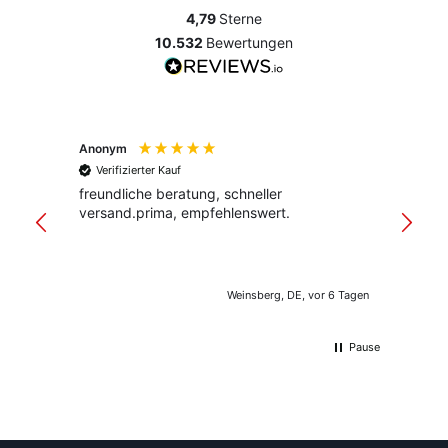
4,79
Sterne
10.532
Bewertungen
Anonym
Anony
Verifizierter Kauf
Verif
freundliche beratung, schneller
Schnel
versand.prima, empfehlenswert.
Verpac
klar st
Weinsberg, DE, vor 6 Tagen
Pause