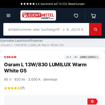
4,8
basierend auf
10.532
Bewertungen
Merkzettel
Warenko
Artikelnummer oder Suchbegriff – z. B. „GU10 940 dimmbar“
Startseite
Leuchtstoffroehren
Osram L 13W/830 LUMILUX Warm White G5
OSRAM
Art.-Nr.
1000116052
Osram L 13W/830 LUMILUX Warm
White G5
95 V · 920 lm · 3.000 K · dimmbar
(7)
G