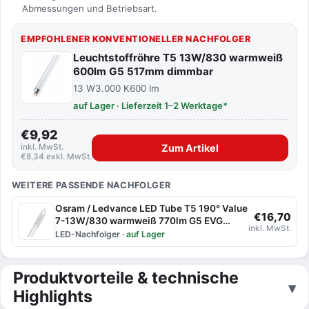
Abmessungen und Betriebsart.
EMPFOHLENER KONVENTIONELLER NACHFOLGER
Leuchtstoffröhre T5 13W/830 warmweiß
600lm G5 517mm dimmbar
13 W
3.000 K
600 lm
auf Lager · Lieferzeit 1–2 Werktage*
€9,92
inkl. MwSt.
Zum Artikel
€8,34 exkl. MwSt.
WEITERE PASSENDE NACHFOLGER
Osram / Ledvance LED Tube T5 190° Value
€16,70
7-13W/830 warmweiß 770lm G5 EVG
inkl. MwSt.
517mm
LED-Nachfolger
·
auf Lager
Produktvorteile & technische
Highlights