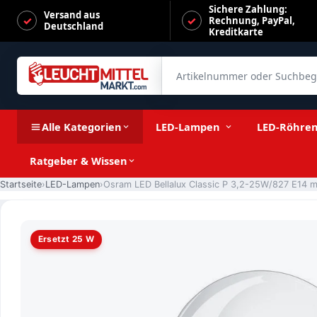
Sichere Zahlung:
Versand aus
Rechnung, PayPal,
Deutschland
Kreditkarte
Artikelnummer oder Suchbegrif
Osram LED Bellalux Classic P 3,2-25W/827 E14 matt 200° 25
Alle Kategorien
LED-Lampen
LED-Röhre
Ratgeber & Wissen
Startseite
LED-Lampen
Ersetzt 25 W