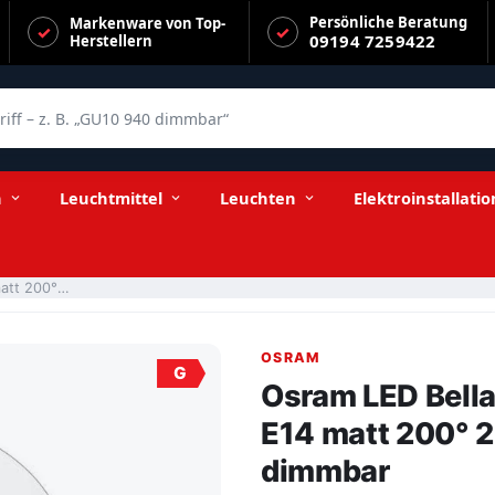
Persönliche Beratung
Markenware von Top-
09194 7259422
Herstellern
f – z. B. „GU10 940 dimmbar“
0lm warmweiß nicht dimmbar
n
Leuchtmittel
Leuchten
Elektroinstallatio
Osram LED Bellalux Classic P 3,2-25W/827 E14 matt 200° 250lm warmweiß nicht dimmbar
OSRAM
G
Osram LED Bella
E14 matt 200° 
dimmbar