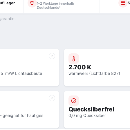
uf Lager
S
1–2 Werktage innerhalb
Deutschlands*
garantie.
2.700 K
75 lm/W Lichtausbeute
warmweiß (Lichtfarbe 827)
Quecksilberfrei
 geeignet für häufiges
0,0 mg Quecksilber