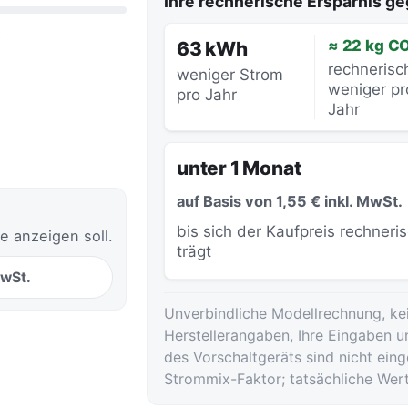
Ihre rechnerische Ersparnis 
.
≈ 22 kg C
63 kWh
rechnerisc
weniger Strom
weniger pr
pro Jahr
Jahr
unter 1 Monat
auf Basis von 1,55 € inkl. MwSt.
bis sich der Kaufpreis rechneri
e anzeigen soll.
trägt
MwSt.
Unverbindliche Modellrechnung, ke
Herstellerangaben, Ihre Eingaben u
des Vorschaltgeräts sind nicht ei
Strommix-Faktor; tatsächliche Wer