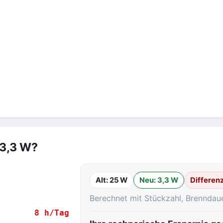
 3,3 W?
Alt: 25 W
Neu: 3,3 W
Differen
Berechnet mit Stückzahl, Brenndau
8 h/Tag