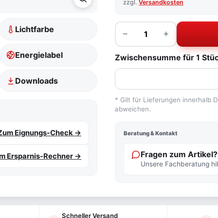
zzgl.
Versandkosten
Menge
Lichtfarbe
−
+
Energielabel
Zwischensumme für 1 Stück
Downloads
* Gilt für Lieferungen innerhalb
abweichen.
Zum Eignungs-Check →
Beratung & Kontakt
Fragen zum Artikel?
m Ersparnis-Rechner →
Unsere Fachberatung hilf
Schneller Versand