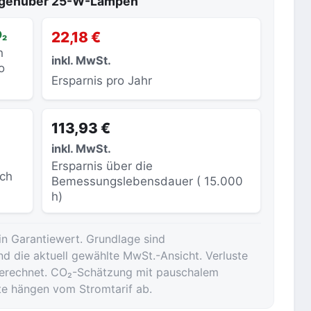
gegenüber 25-W-Lampen
O₂
22,18 €
h
inkl. MwSt.
o
Ersparnis pro Jahr
113,93 €
inkl. MwSt.
Ersparnis über die
sch
Bemessungslebensdauer ( 15.000
h)
in Garantiewert. Grundlage sind
nd die aktuell gewählte MwSt.-Ansicht. Verluste
ngerechnet. CO₂-Schätzung mit pauschalem
te hängen vom Stromtarif ab.