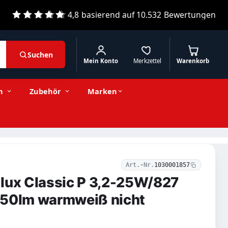
4,8
basierend auf
10.532
Bewertungen
Suchen
Mein Konto
Merkzettel
Warenkorb
1,55 € inkl. MwSt.
Stückzahl
−
+
In den Warenkorb
1,30 € exkl. MwSt.
n
Zubehör
Marken
Art.-Nr.
1030001857
lux Classic P 3,2-25W/827
250lm warmweiß nicht