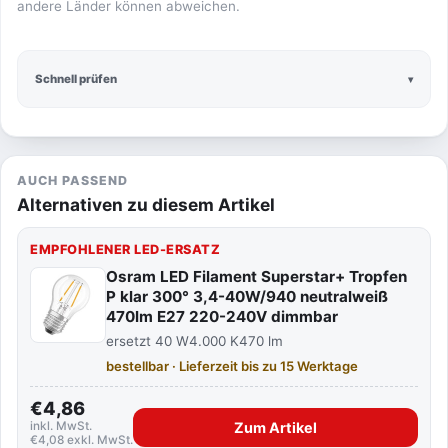
andere Länder können abweichen.
Schnell prüfen
AUCH PASSEND
Alternativen zu diesem Artikel
EMPFOHLENER LED-ERSATZ
Osram LED Filament Superstar+ Tropfen
P klar 300° 3,4-40W/940 neutralweiß
470lm E27 220-240V dimmbar
ersetzt 40 W
4.000 K
470 lm
bestellbar · Lieferzeit bis zu 15 Werktage
€4,86
inkl. MwSt.
Zum Artikel
€4,08 exkl. MwSt.