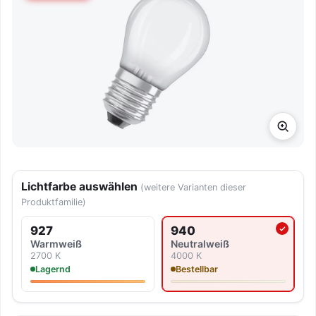
Lichtfarbe auswählen
(weitere Varianten dieser
Produktfamilie)
927
940
Aktuell ausgewählte Lichtf
Warmweiß
Neutralweiß
2700 K
4000 K
Lagernd
Bestellbar