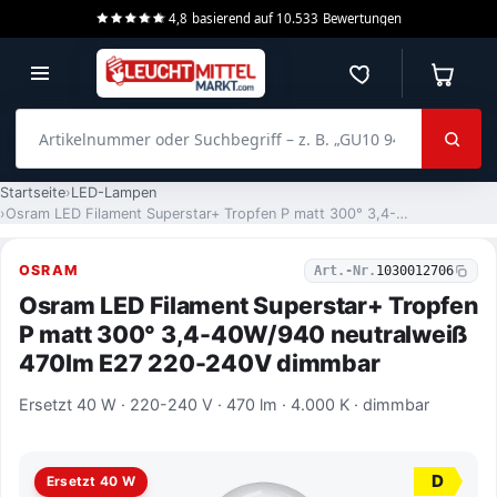
4,8
basierend auf
10.533
Bewertungen
Merkzettel
Warenko
Artikelnummer oder Suchbegriff – z. B. „GU10 940 dimmbar“
Startseite
LED-Lampen
Osram LED Filament Superstar+ Tropfen P matt 300° 3,4-40W/940 neutralweiß 470lm E27 220-240V dimmbar
OSRAM
Art.-Nr.
1030012706
Osram LED Filament Superstar+ Tropfen
P matt 300° 3,4-40W/940 neutralweiß
470lm E27 220-240V dimmbar
Ersetzt 40 W · 220-240 V · 470 lm · 4.000 K · dimmbar
D
Ersetzt 40 W