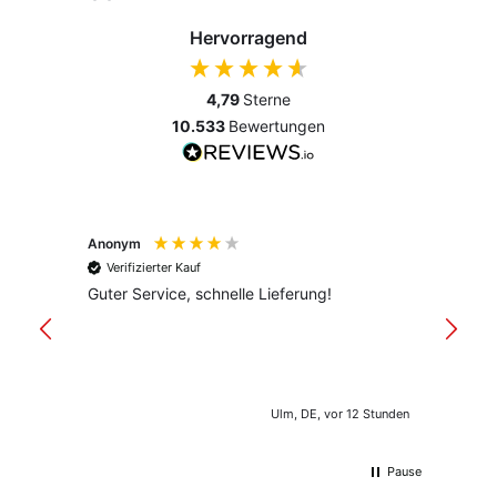
Hervorragend
4,79
Sterne
10.533
Bewertungen
Anonym
Anony
Verifizierter Kauf
Verif
Guter Service, schnelle Lieferung!
freund
versan
Ulm, DE, vor 12 Stunden
Pause