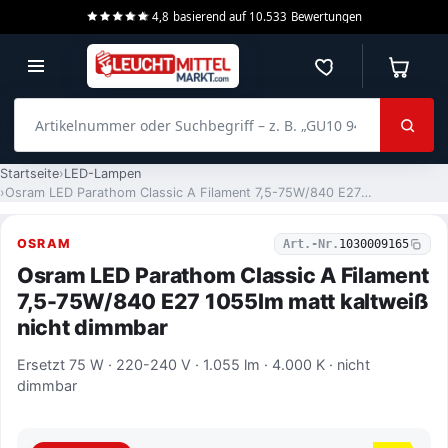
4,8
basierend auf
10.533
Bewertungen
Merkzettel
Warenko
Artikelnummer oder Suchbegriff – z. B. „GU10 940 dimmbar“
Startseite
LED-Lampen
Osram LED Parathom Classic A Filament 7,5-75W/840 E27 1055lm matt kaltweiß nicht dimmbar
OSRAM
Art.-Nr.
1030009165
Osram LED Parathom Classic A Filament
7,5-75W/840 E27 1055lm matt kaltweiß
nicht dimmbar
Ersetzt 75 W · 220-240 V · 1.055 lm · 4.000 K · nicht
dimmbar