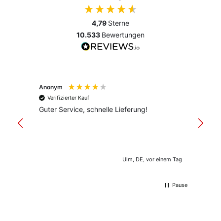
4,79
Sterne
10.533
Bewertungen
Anonym
Anony
Verifizierter Kauf
Verif
Guter Service, schnelle Lieferung!
freund
versan
Ulm, DE, vor einem Tag
Pause