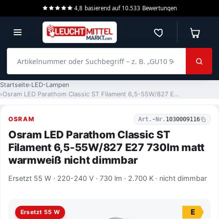
4,8
basierend auf
10.533
Bewertungen
Merkzettel
Warenko
Artikelnummer oder Suchbegriff – z. B. „GU10 940 dimmbar“
Startseite
LED-Lampen
Osram LED Parathom Classic ST Filament 6,5-55W/827 E27 730lm matt warmweiß nicht dimmbar
OSRAM
Art.-Nr.
1030009116
Osram LED Parathom Classic ST
Filament 6,5-55W/827 E27 730lm matt
warmweiß nicht dimmbar
Ersetzt 55 W · 220-240 V · 730 lm · 2.700 K · nicht dimmbar
E
Ersetzt 55 W