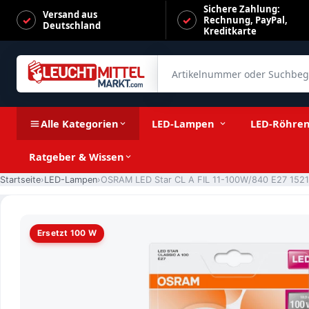
Sichere Zahlung:
Versand aus
Rechnung, PayPal,
Deutschland
Kreditkarte
Artikelnummer oder Suchbegrif
OSRAM LED Star CL A FIL 11-100W/840 E27 1521lm matt nicht
Alle Kategorien
LED-Lampen
LED-Röhre
Ratgeber & Wissen
Startseite
LED-Lampen
Ersetzt 100 W