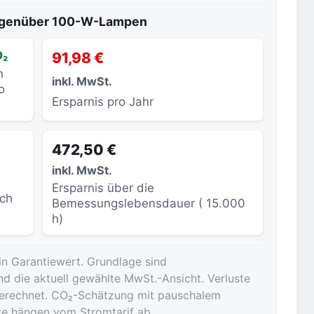
gegenüber 100-W-Lampen
O₂
91,98 €
h
inkl. MwSt.
o
Ersparnis pro Jahr
472,50 €
inkl. MwSt.
Ersparnis über die
sch
Bemessungslebensdauer ( 15.000
h)
in Garantiewert. Grundlage sind
nd die aktuell gewählte MwSt.-Ansicht. Verluste
ngerechnet. CO₂-Schätzung mit pauschalem
te hängen vom Stromtarif ab.