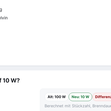
ng
lvin
f 10 W?
Alt: 100 W
Neu: 10 W
Differen
Berechnet mit Stückzahl, Brenndau