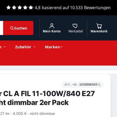
4,8
basierend auf
10.533
Bewertungen
Suchen
Mein Konto
Merkzettel
Warenkorb
9,82 € inkl. MwSt.
Stückzahl
−
+
In den Warenkorb
8,25 € exkl. MwSt.
n
Zubehör
Marken
Art.-Nr.
1030006565
 CL A FIL 11-100W/840 E27
ht dimmbar 2er Pack
21 lm · 4.000 K · nicht dimmbar