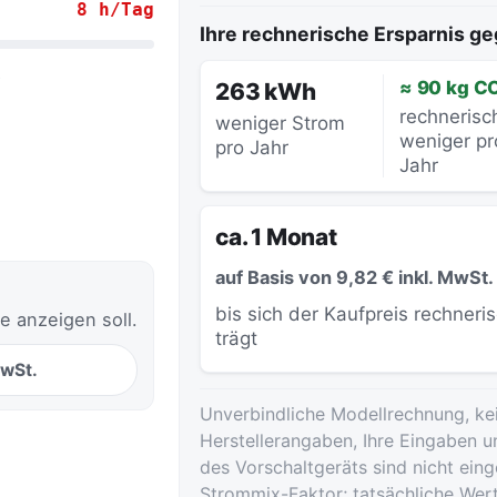
8 h/Tag
Ihre rechnerische Ersparnis 
.
≈ 90 kg C
263 kWh
rechnerisc
weniger Strom
weniger pr
pro Jahr
Jahr
ca. 1 Monat
auf Basis von 9,82 € inkl. MwSt.
bis sich der Kaufpreis rechneri
e anzeigen soll.
trägt
MwSt.
Unverbindliche Modellrechnung, ke
Herstellerangaben, Ihre Eingaben u
des Vorschaltgeräts sind nicht ei
Strommix-Faktor; tatsächliche Wer