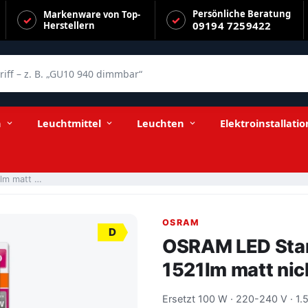
Persönliche Beratung
Markenware von Top-
09194 7259422
Herstellern
f – z. B. „GU10 940 dimmbar“
 dimmbar 2er Pack
n
Leuchtmittel
Leuchten
Elektroinstallatio
OSRAM LED Star CL A FIL 11-100W/840 E27 1521lm matt nicht dimmbar 2er Pack
OSRAM
D
OSRAM LED Star
1521lm matt nic
Ersetzt 100 W · 220-240 V · 1.5