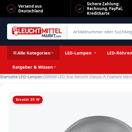
Sichere Zahlung:
Versand aus
Rechnung, PayPal,
Deutschland
Kreditkarte
Artikelnummer oder Suchbegrif
OSRAM LED Star Retrofit Classic A Filament Mirror silber 4
Alle Kategorien
LED-Lampen
LED-Röhre
Ratgeber & Wissen
Startseite
LED-Lampen
Ersetzt 35 W