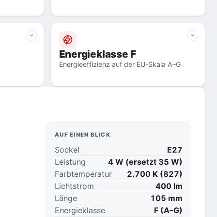
Energieklasse F
Energieeffizienz auf der EU-Skala A–G
AUF EINEN BLICK
Sockel
E27
Leistung
4 W (ersetzt 35 W)
Farbtemperatur
2.700 K (827)
Lichtstrom
400 lm
Länge
105 mm
Energieklasse
F (A–G)