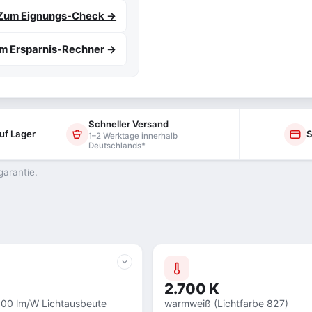
Zum Eignungs-Check →
m Ersparnis-Rechner →
Schneller Versand
uf Lager
S
1–2 Werktage innerhalb
Deutschlands*
garantie.
2.700 K
100 lm/W Lichtausbeute
warmweiß (Lichtfarbe 827)