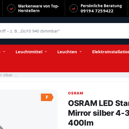
Persönliche Beratung
Markenware von Top-
09194 7259422
Herstellern
f – z. B. „GU10 940 dimmbar“
-35W/827 warmweiß E27 400lm
n
Leuchtmittel
Leuchten
Elektroinstallatio
OSRAM LED Star Retrofit Classic A Filament Mirror silber 4-35W/827 warmweiß E27 400lm
OSRAM
F
OSRAM LED Star 
Mirror silber 
400lm