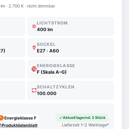
lm · 2.700 K · nicht dimmbar
LICHTSTROM
400 lm
SOCKEL
27)
E27 · A60
ENERGIEKLASSE
F (Skala A–G)
SCHALTZYKLEN
100.000
Energieklasse F
Aktuell lagernd: 2 Stück
F
Lieferzeit 1–2 Werktage*
Produktdatenblatt