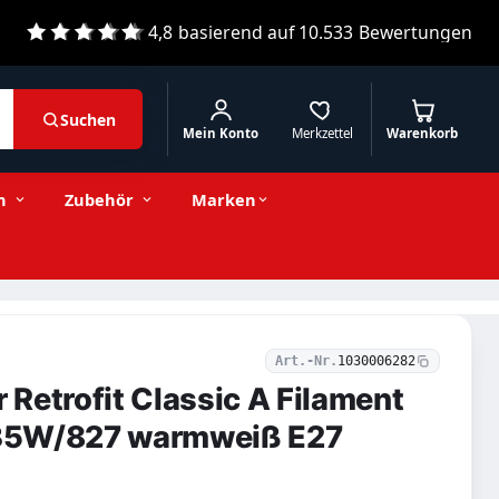
4,8
basierend auf
10.533
Bewertungen
Suchen
Mein Konto
Merkzettel
Warenkorb
4,49 € inkl. MwSt.
Stückzahl
−
+
In den Warenkorb
3,77 € exkl. MwSt.
n
Zubehör
Marken
Art.-Nr.
1030006282
Retrofit Classic A Filament
4-35W/827 warmweiß E27