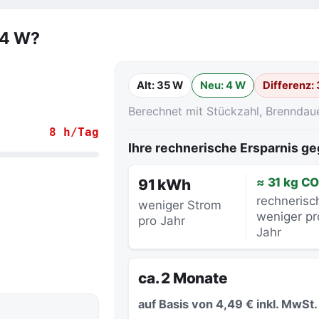
 4 W?
Alt: 35 W
Neu: 4 W
Differenz:
Berechnet mit Stückzahl, Brenndau
8 h/Tag
Ihre rechnerische Ersparnis 
.
≈ 31 kg CO
91 kWh
rechnerisc
weniger Strom
weniger pr
pro Jahr
Jahr
ca. 2 Monate
auf Basis von 4,49 € inkl. MwSt.