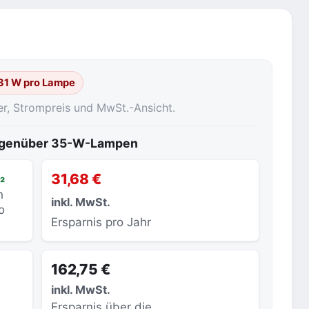
 31 W pro Lampe
er, Strompreis und MwSt.-Ansicht.
gegenüber 35-W-Lampen
₂
31,68 €
h
inkl. MwSt.
o
Ersparnis pro Jahr
162,75 €
inkl. MwSt.
Ersparnis über die