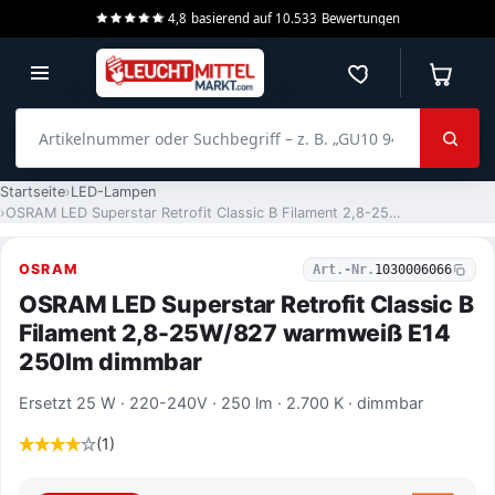
4,8
basierend auf
10.533
Bewertungen
Merkzettel
Warenko
Artikelnummer oder Suchbegriff – z. B. „GU10 940 dimmbar“
Startseite
LED-Lampen
OSRAM LED Superstar Retrofit Classic B Filament 2,8-25W/827 warmweiß E14 250lm dimmbar
OSRAM
Art.-Nr.
1030006066
OSRAM LED Superstar Retrofit Classic B
Filament 2,8-25W/827 warmweiß E14
250lm dimmbar
Ersetzt 25 W · 220-240V · 250 lm · 2.700 K · dimmbar
(1)