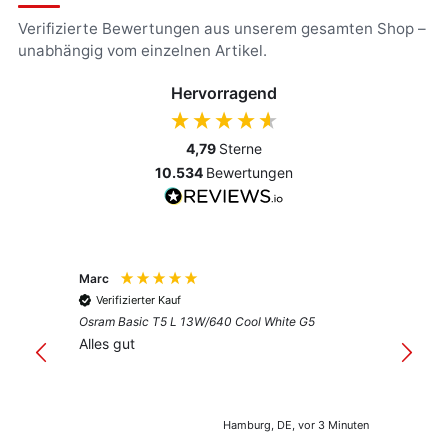
Verifizierte Bewertungen aus unserem gesamten Shop –
unabhängig vom einzelnen Artikel.
Hervorragend
4,79
Sterne
10.534
Bewertungen
Marc
Anony
Verifizierter Kauf
Verif
Osram Basic T5 L 13W/640 Cool White G5
Guter 
Alles gut
Hamburg, DE, vor 3 Minuten