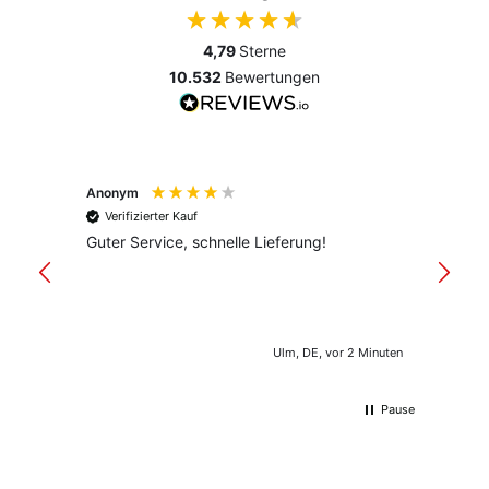
4,79
Sterne
10.532
Bewertungen
Anonym
Anony
Verifizierter Kauf
Verif
Guter Service, schnelle Lieferung!
freund
versan
Ulm, DE, vor 2 Minuten
Pause