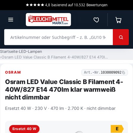
4,8
basierend auf
10.532
Bewertungen
Merkzettel
Warenko
Artikelnummer oder Suchbegriff – z. B. „GU10 940 dimmbar“
Startseite
LED-Lampen
Osram LED Value Classic B Filament 4-40W/827 E14 470lm klar warmweiß nicht dimmbar
OSRAM
Art.-Nr.
1030009092
Osram LED Value Classic B Filament 4-
40W/827 E14 470lm klar warmweiß
nicht dimmbar
Ersetzt 40 W · 230 V · 470 lm · 2.700 K · nicht dimmbar
E
Ersetzt 40 W