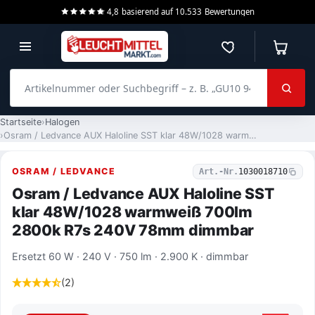
4,8
basierend auf
10.533
Bewertungen
Merkzettel
Warenko
Artikelnummer oder Suchbegriff – z. B. „GU10 940 dimmbar“
Startseite
Halogen
Osram / Ledvance AUX Haloline SST klar 48W/1028 warmweiß 700lm 2800k R7s 240V 78mm dimmbar
OSRAM / LEDVANCE
Art.-Nr.
1030018710
Osram / Ledvance AUX Haloline SST
klar 48W/1028 warmweiß 700lm
2800k R7s 240V 78mm dimmbar
Ersetzt 60 W · 240 V · 750 lm · 2.900 K · dimmbar
(2)