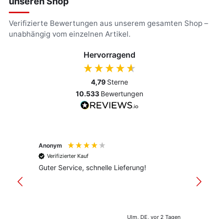
unseren Shop
Verifizierte Bewertungen aus unserem gesamten Shop –
unabhängig vom einzelnen Artikel.
Hervorragend
4,79
Sterne
10.533
Bewertungen
Anonym
Anony
Verifizierter Kauf
Verif
Guter Service, schnelle Lieferung!
freund
versan
Ulm, DE, vor 2 Tagen