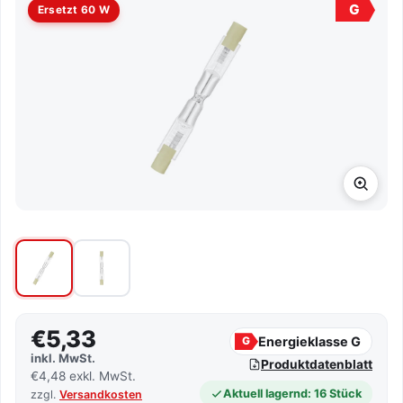
G
Ersetzt 60 W
€5,33
Energieklasse G
G
inkl. MwSt.
Produktdatenblatt
€4,48 exkl. MwSt.
Aktuell lagernd: 16 Stück
zzgl.
Versandkosten