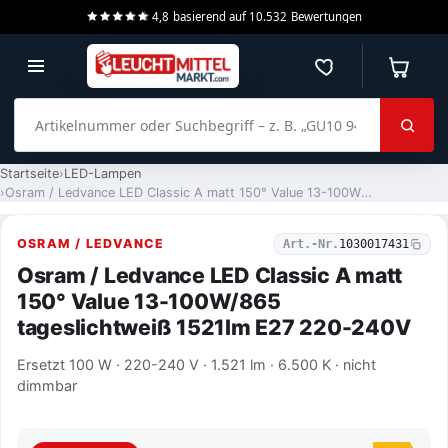
4,8
basierend auf
10.532
Bewertungen
Merkzettel
Warenko
Artikelnummer oder Suchbegriff – z. B. „GU10 940 dimmbar“
Startseite
LED-Lampen
Osram / Ledvance LED Classic A matt 150° Value 13-100W/865 tageslichtweiß 1521lm E27 220-240V
OSRAM / LEDVANCE
Art.-Nr.
1030017431
Osram / Ledvance LED Classic A matt
150° Value 13-100W/865
tageslichtweiß 1521lm E27 220-240V
Ersetzt 100 W · 220-240 V · 1.521 lm · 6.500 K · nicht
dimmbar