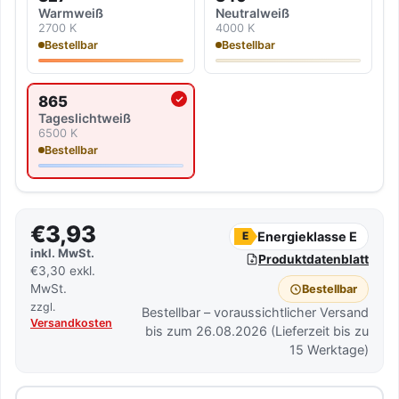
Warmweiß
Neutralweiß
2700 K
4000 K
Bestellbar
Bestellbar
865
Aktuell ausgewählte Lichtfarbe
Tageslicht­weiß
6500 K
Bestellbar
€3,93
Energieklasse E
E
inkl. MwSt.
Produktdatenblatt
€3,30 exkl.
MwSt.
Bestellbar
zzgl.
Bestellbar – voraussichtlicher Versand
Versandkosten
bis zum 26.08.2026 (Lieferzeit bis zu
15 Werktage)
Menge