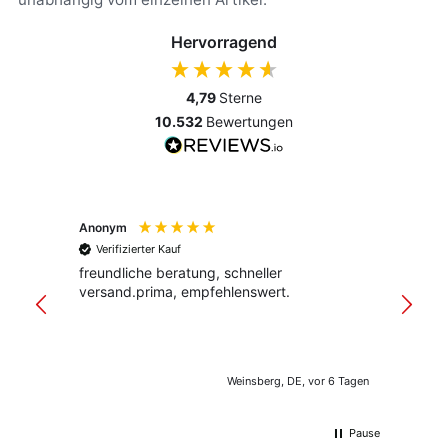
Hervorragend
4,79
Sterne
10.532
Bewertungen
Anonym
Anony
Verifizierter Kauf
Verif
freundliche beratung, schneller
Schnel
versand.prima, empfehlenswert.
Verpac
klar st
Weinsberg, DE, vor 6 Tagen
Pause