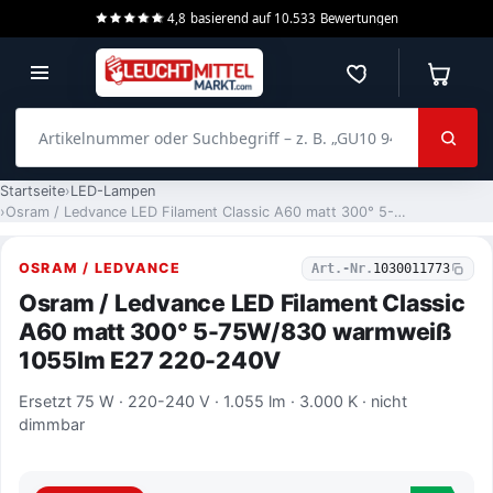
4,8
basierend auf
10.533
Bewertungen
Merkzettel
Warenko
Artikelnummer oder Suchbegriff – z. B. „GU10 940 dimmbar“
Startseite
LED-Lampen
Osram / Ledvance LED Filament Classic A60 matt 300° 5-75W/830 warmweiß 1055lm E27 220-240V
OSRAM / LEDVANCE
Art.-Nr.
1030011773
Osram / Ledvance LED Filament Classic
A60 matt 300° 5-75W/830 warmweiß
1055lm E27 220-240V
Ersetzt 75 W · 220-240 V · 1.055 lm · 3.000 K · nicht
dimmbar