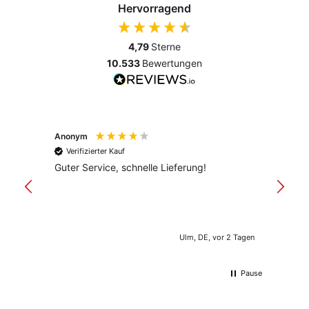
Hervorragend
4,79
Sterne
10.533
Bewertungen
Anonym
Anony
Verifizierter Kauf
Verif
Guter Service, schnelle Lieferung!
freund
versan
Ulm, DE, vor 2 Tagen
Pause