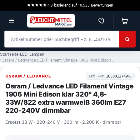
4,8
basierend auf
10.533
Bewertungen
Merkzettel
Warenko
Artikelnummer oder Suchbegriff – z. B. „GU10 940 dimmbar“
Startseite
LED-Lampen
Osram / Ledvance LED Filament Vintage 1906 Mini Edison klar 320° 4,8-33W/822 extra warmweiß 360lm E27 220-240V dimmbar
OSRAM / LEDVANCE
Art.-Nr.
1030012749
Osram / Ledvance LED Filament Vintage
1906 Mini Edison klar 320° 4,8-
33W/822 extra warmweiß 360lm E27
220-240V dimmbar
Ersetzt 33 W · 220-240 V · 360 lm · 2.200 K · dimmbar