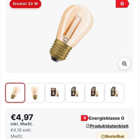
G
Ersetzt 33 W
€4,97
Energieklasse G
G
inkl. MwSt.
Produktdatenblatt
€4,18 exkl.
MwSt.
Bestellbar