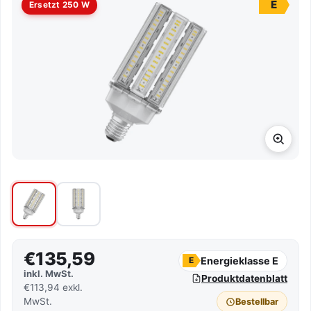
E
Ersetzt 250 W
€135,59
Energieklasse E
E
inkl. MwSt.
Produktdatenblatt
€113,94 exkl.
MwSt.
Bestellbar