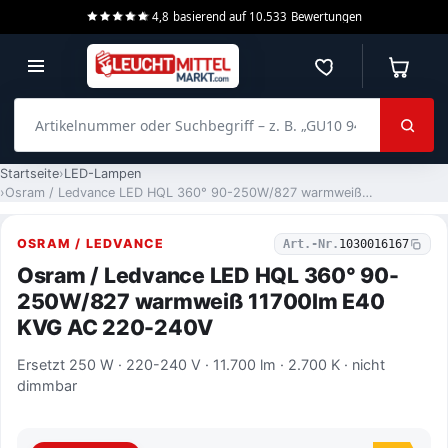
4,8
basierend auf
10.533
Bewertungen
Merkzettel
Warenko
Artikelnummer oder Suchbegriff – z. B. „GU10 940 dimmbar“
Startseite
LED-Lampen
Osram / Ledvance LED HQL 360° 90-250W/827 warmweiß 11700lm E40 KVG AC 220-240V
OSRAM / LEDVANCE
Art.-Nr.
1030016167
Osram / Ledvance LED HQL 360° 90-
250W/827 warmweiß 11700lm E40
KVG AC 220-240V
Ersetzt 250 W · 220-240 V · 11.700 lm · 2.700 K · nicht
dimmbar