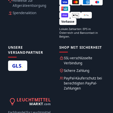
Hinweise zur
Altgeräteentsorgung
Spendenaktion
Vorkasse
Lokale Zahlarten: EPS in
Österreich und Bancontact in
Belgien.
UNSERE
SHOP MIT SICHERHEIT
VERSANDPARTNER
SSL-verschlüsselte
Verbindung
GLS
.
Sichere Zahlung
PayPal-Käuferschutz bei
berechtigten PayPal-
Zahlungen
LEUCHTMITTEL
MARKT
.com
Fachhandel für Leuchtmittel,