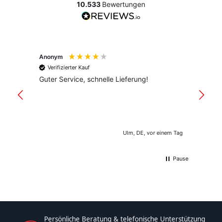
10.533
Bewertungen
Anonym
Anony
Verifizierter Kauf
Verif
Guter Service, schnelle Lieferung!
freund
versan
Ulm, DE, vor einem Tag
Pause
Persönliche Beratung & telefonische Unterstützung