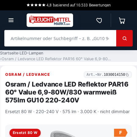
4,8
basierend auf
10.533
Bewertungen
Merkzettel
Warenko
Artikelnummer oder Suchbegriff – z. B. „GU10 940 dimmbar“
Startseite
LED-Lampen
Osram / Ledvance LED Reflektor PAR16 60° Value 6,9-80W/830 warmweiß 575lm GU10 220-240V
OSRAM / LEDVANCE
Art.-Nr.
1030014150
Osram / Ledvance LED Reflektor PAR16
60° Value 6,9-80W/830 warmweiß
575lm GU10 220-240V
Ersetzt 80 W · 220-240 V · 575 lm · 3.000 K · nicht dimmbar
F
Ersetzt 80 W