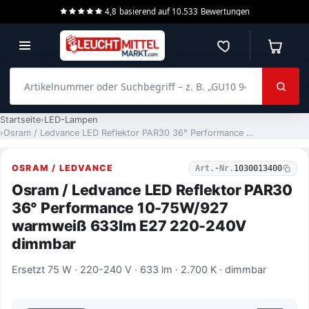
4,8
basierend auf
10.533
Bewertungen
Merkzettel
Warenko
Artikelnummer oder Suchbegriff – z. B. „GU10 940 dimmbar“
Startseite
LED-Lampen
Osram / Ledvance LED Reflektor PAR30 36° Performance 10-75W/927 warmweiß 633lm E27 220-240V dimmbar
OSRAM / LEDVANCE
Art.-Nr.
1030013400
Osram / Ledvance LED Reflektor PAR30
36° Performance 10-75W/927
warmweiß 633lm E27 220-240V
dimmbar
Ersetzt 75 W · 220-240 V · 633 lm · 2.700 K · dimmbar