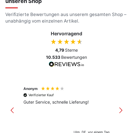
unseren Shop
Verifizierte Bewertungen aus unserem gesamten Shop –
unabhängig vom einzelnen Artikel.
Hervorragend
4,79
Sterne
10.533
Bewertungen
Anonym
Anony
Verifizierter Kauf
Verif
Guter Service, schnelle Lieferung!
freund
versan
Ulm, DE, vor einem Tag