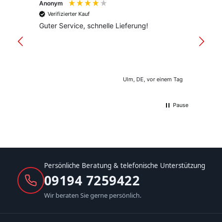
Anonym
Anony
Verifizierter Kauf
Verif
Guter Service, schnelle Lieferung!
freund
versan
Ulm, DE, vor einem Tag
Pause
Persönliche Beratung & telefonische Unterstützung
09194 7259422
Wir beraten Sie gerne persönlich.