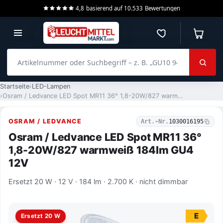
4,8
basierend auf
10.533
Bewertungen
Merkzettel
Warenko
Artikelnummer oder Suchbegriff – z. B. „GU10 940 dimmbar“
Startseite
LED-Lampen
Osram / Ledvance LED Spot MR11 36° 1,8-20W/827 warmweiß 184lm GU4 12V
OSRAM / LEDVANCE
Art.-Nr.
1030016195
Osram / Ledvance LED Spot MR11 36°
1,8-20W/827 warmweiß 184lm GU4
12V
Ersetzt 20 W · 12 V · 184 lm · 2.700 K · nicht dimmbar
E
Ersetzt 20 W