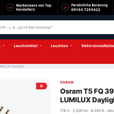
Persönliche Beratung
Markenware von Top-
09194 7259422
Herstellern
f – z. B. „GU10 940 dimmbar“
n
Leuchtmittel
Leuchten
Elektroinstallatio
Osram T5 FQ 39W/865 HO High Output LUMILUX Daylight G5
OSRAM
G
Osram T5 FQ 39
LUMILUX Daylig
118 V · 3.200 lm · 6.500 K · di