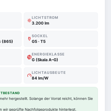
LICHTSTROM
3.200 lm
SOCKEL
ß (865)
G5 · T5
ENERGIEKLASSE
G (Skala A–G)
LICHTAUSBEUTE
84 lm/W
STBESTAND
 mehr hergestellt. Solange der Vorrat reicht, können Sie
n wir geprüfte Nachfolgeprodukte hinterlegt.