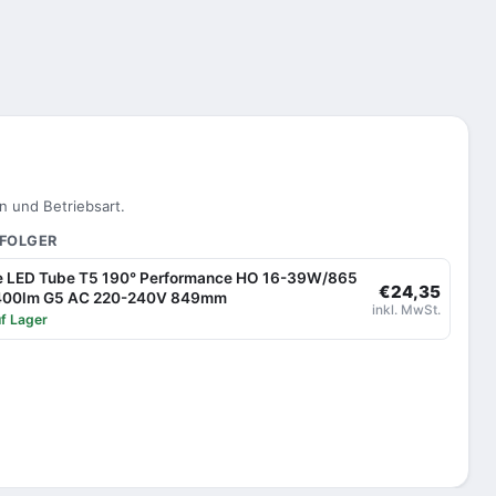
n und Betriebsart.
HFOLGER
e LED Tube T5 190° Performance HO 16-39W/865
€24,35
2400lm G5 AC 220-240V 849mm
inkl. MwSt.
f Lager