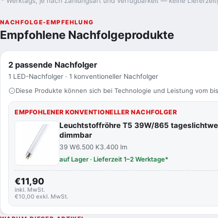
* Werktags, je nach Zahlungsart und Verfügbarkeit — keine Lieferzeit
NACHFOLGE-EMPFEHLUNG
Empfohlene Nachfolgeprodukte
2 passende Nachfolger
1 LED-Nachfolger · 1 konventioneller Nachfolger
Diese Produkte können sich bei Technologie und Leistung vom bis
EMPFOHLENER KONVENTIONELLER NACHFOLGER
Leuchtstoffröhre T5 39W/865 tageslicht
dimmbar
39 W
6.500 K
3.400 lm
auf Lager · Lieferzeit 1–2 Werktage*
€11,90
inkl. MwSt.
€10,00 exkl. MwSt.