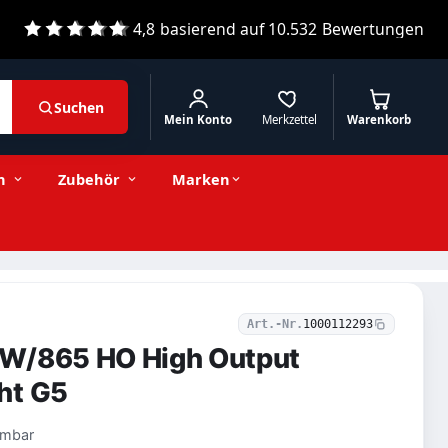
4,8
basierend auf
10.532
Bewertungen
Suchen
Mein Konto
Merkzettel
Warenkorb
7,29 € inkl. MwSt.
Stückzahl
−
+
In den Warenkorb
6,13 € exkl. MwSt.
n
Zubehör
Marken
Art.-Nr.
1000112293
W/865 HO High Output
ht G5
mmbar