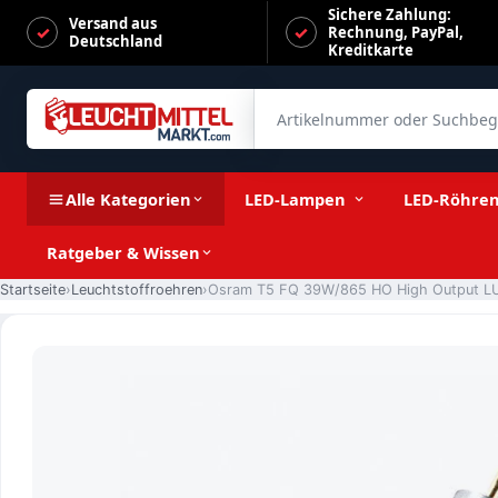
Sichere Zahlung:
Versand aus
Rechnung, PayPal,
Deutschland
Kreditkarte
Artikelnummer oder Suchbegrif
Osram T5 FQ 39W/865 HO High Output LUMILUX Daylight G5
Alle Kategorien
LED-Lampen
LED-Röhre
Ratgeber & Wissen
Startseite
Leuchtstoffroehren