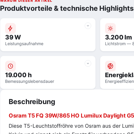
WARUM DIESER ARTIKEL
Produktvorteile & technische Highlights
39 W
3.200 lm
Leistungsaufnahme
Lichtstrom — 
19.000 h
Energiek
Bemessungslebensdauer
Energieeffizie
Beschreibung
Osram T5 FQ 39W/865 HO Lumilux Daylight G5
Diese T5-Leuchtstoffröhre von Osram aus der Lumilu