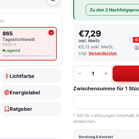
Zu den 2 Nachfolgepro
ie)
€7,29
865
Aktuell ausgewählte Lichtfarbe
Tageslicht­weiß
G
inkl. MwSt.
6500 K
€6,13 exkl. MwSt.
Lagernd
zzgl.
Versandkosten
Menge
−
+
Lichtfarbe
Zwischensumme für 1 Stück
Energielabel
Ratgeber
* Gilt für Lieferungen innerhalb
abweichen.
Beratung & Kontakt