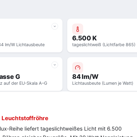
6.500 K
84 lm/W Lichtausbeute
tageslichtweiß (Lichtfarbe 865)
lasse G
84 lm/W
nz auf der EU-Skala A–G
Lichtausbeute (Lumen je Watt)
 Leuchtstoffröhre
x-Reihe liefert tageslichtweißes Licht mit 6.500