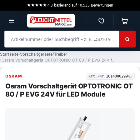
4,8
basierend auf
10.533
Bewertungen
Merkzettel
Warenko
Artikelnummer oder Suchbegriff – z. B. „GU10 940 dimmbar“
Startseite
Vorschaltgeraete/Treiber
Osram Vorschaltgerät OPTOTRONIC OT 80 / P EVG 24V für LED Module
OSRAM
Art.-Nr.
1014000299
Osram Vorschaltgerät OPTOTRONIC OT
80 / P EVG 24V für LED Module