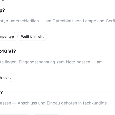
yp?
entyp unterschiedlich — am Datenblatt von Lampe und Gerä
ampentyp
Weiß ich nicht
240 V)?
äts liegen, Eingangsspannung zum Netz passen — am
h nicht
u?
assen — Anschluss und Einbau gehören in fachkundige