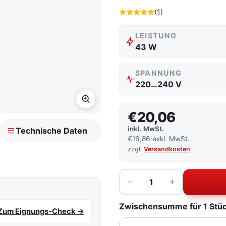
(1)
LEISTUNG
43 W
SPANNUNG
220…240 V
€20,06
inkl. MwSt.
Technische Daten
€16,86 exkl. MwSt.
zzgl.
Versandkosten
Menge
−
+
Zwischensumme für 1 Stück
Zum Eignungs-Check →