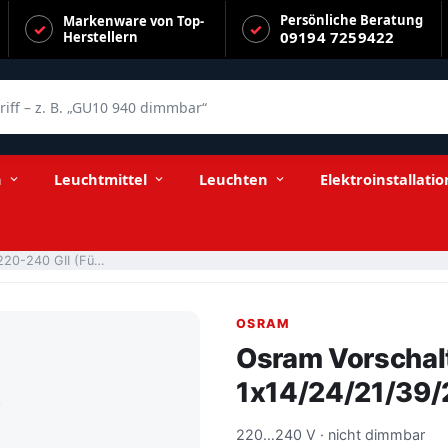
Persönliche Beratung
Markenware von Top-
09194 7259422
Herstellern
f – z. B. „GU10 940 dimmbar“
Röhren)
n
Leuchtmittel
Leuchten
Elektroinstallatio
Osram Vorschaltgerät QTi 1x14/24/21/39/220-240 GII (Für T5 Röhren)
OSRAM
Osram Vorschal
1x14/24/21/39/2
220…240 V · nicht dimmbar