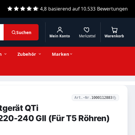
4,8
basierend auf
10.533
Bewertungen
Suchen
Mein Konto
Merkzettel
Warenkorb
20,06 € inkl. MwSt.
Stückzahl
−
+
In den Warenkorb
16,86 € exkl. MwSt.
n
Zubehör
Marken
Art.-Nr.
1000112883
tgerät QTi
20-240 GII (Für T5 Röhren)