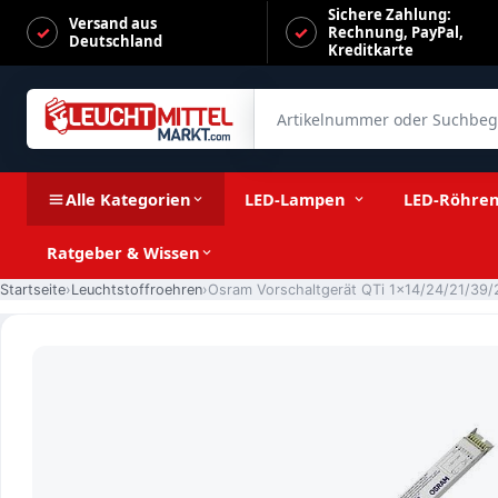
Sichere Zahlung:
Versand aus
Rechnung, PayPal,
Deutschland
Kreditkarte
Artikelnummer oder Suchbegrif
Osram Vorschaltgerät QTi 1x14/24/21/39/220-240 GII (Für T5 
Alle Kategorien
LED-Lampen
LED-Röhre
Ratgeber & Wissen
Startseite
Leuchtstoffroehren