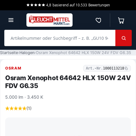
4,8
basierend auf
10.533
Bewertungen
Merkzettel
Warenko
Artikelnummer oder Suchbegriff – z. B. „GU10 940 dimmbar“
Startseite
Halogen
Osram Xenophot 64642 HLX 150W 24V FDV G6.35
OSRAM
Art.-Nr.
1000113218
Osram Xenophot 64642 HLX 150W 24V
FDV G6.35
5.000 lm · 3.450 K
(1)