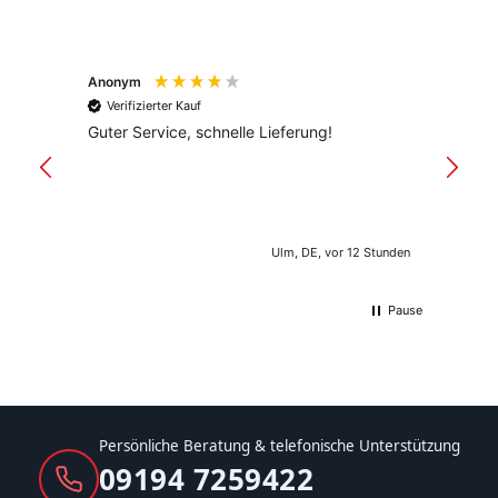
Anonym
Anony
Verifizierter Kauf
Verif
Guter Service, schnelle Lieferung!
freund
versan
Ulm, DE, vor 12 Stunden
Pause
Persönliche Beratung & telefonische Unterstützung
09194 7259422