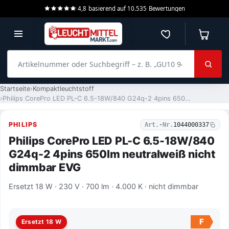
4,8
basierend auf
10.535
Bewertungen
Merkzettel
Warenko
Artikelnummer oder Suchbegriff – z. B. „GU10 940 dimmbar“
Startseite
Kompaktleuchtstoff
Philips CorePro LED PL-C 6.5-18W/840 G24q-2 4pins 650lm neutralweiß nicht dimmbar EVG
PHILIPS
Art.-Nr.
1044000337
Philips CorePro LED PL-C 6.5-18W/840
G24q-2 4pins 650lm neutralweiß nicht
dimmbar EVG
Ersetzt 18 W · 230 V · 700 lm · 4.000 K · nicht dimmbar
F
Ersetzt 18 W