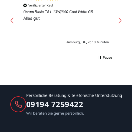
Verifizierter Kauf
Verif
Osram Basic T5 L 13W/640 Cool White G5
Guter 
Alles gut
Hamburg, DE, vor 3 Minuten
Pause
Persönliche Beratung & telefonische Unterstützung
09194 7259422
Wir beraten Sie gerne persönlich.