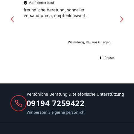
Verifizierter Kauf
Verif
freundliche beratung, schneller
Schnel
versand.prima, empfehlenswert.
Verpac
klar st
Weinsberg, DE, vor 6 Tagen
Pause
Persönliche Beratung & telefonische Unterstützung
09194 7259422
Wir beraten Sie gerne persönlich.