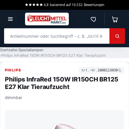
4,8
basierend auf
10.532
Bewertungen
Merkzettel
Warenko
Artikelnummer oder Suchbegriff – z. B. „GU10 940 dimmbar“
Startseite
Speziallampen
Philips InfraRed 150W IR150CH BR125 E27 Klar Tieraufzucht
PHILIPS
Art.-Nr.
1000113939
Philips InfraRed 150W IR150CH BR125
E27 Klar Tieraufzucht
dimmbar