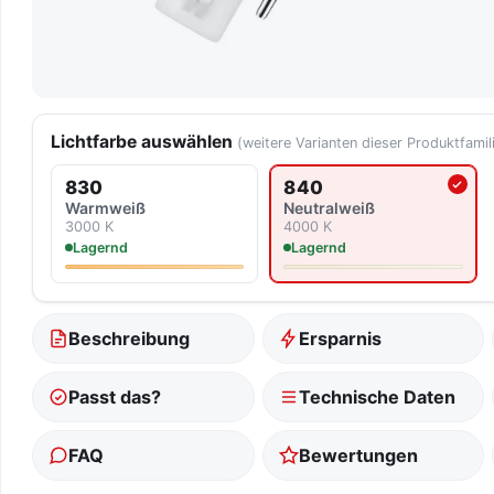
Lichtfarbe auswählen
(weitere Varianten dieser Produktfamil
830
840
Aktuell ausgewählte Lich
Warmweiß
Neutralweiß
3000 K
4000 K
Lagernd
Lagernd
Beschreibung
Ersparnis
Passt das?
Technische Daten
FAQ
Bewertungen