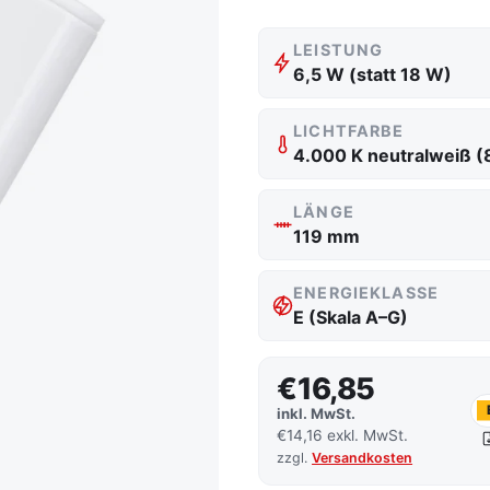
LEISTUNG
6,5 W (statt 18 W)
LICHTFARBE
4.000 K neutralweiß (
LÄNGE
119 mm
ENERGIEKLASSE
E (Skala A–G)
€16,85
inkl. MwSt.
€14,16 exkl. MwSt.
zzgl.
Versandkosten