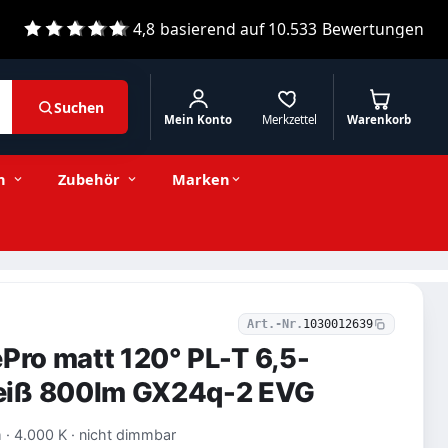
4,8
basierend auf
10.533
Bewertungen
Suchen
Mein Konto
Merkzettel
Warenkorb
16,85 € inkl. MwSt.
Stückzahl
−
+
In den Warenkorb
14,16 € exkl. MwSt.
n
Zubehör
Marken
Art.-Nr.
1030012639
ePro matt 120° PL-T 6,5-
eiß 800lm GX24q-2 EVG
 · 4.000 K · nicht dimmbar