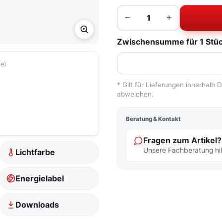
Menge
−
+
Zwischensumme für 1 Stück
ie)
tfarbe
* Gilt für Lieferungen innerhalb
abweichen.
Beratung & Kontakt
Fragen zum Artikel?
Unsere Fachberatung hilf
Lichtfarbe
Energielabel
Downloads