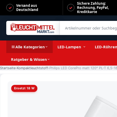
Sichere Zahlung:
Versand aus
Rechnung, PayPal,
Deutschland
Kreditkarte
Artikelnummer oder Suchbegrif
Philips LED CorePro matt 120° PL-T 6,5-18W/840 kaltweiß 8
Alle Kategorien
LED-Lampen
LED-Röhre
Ratgeber & Wissen
Startseite
Kompaktleuchtstoff
Ersetzt 18 W