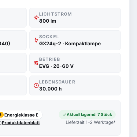
LICHTSTROM
800 lm
SOCKEL
840)
GX24q-2 · Kompaktlampe
BETRIEB
EVG · 20-60 V
LEBENSDAUER
30.000 h
Energieklasse E
Aktuell lagernd: 7 Stück
E
Lieferzeit 1–2 Werktage*
Produktdatenblatt