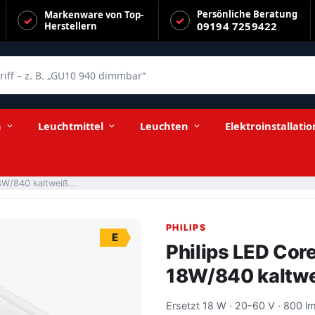
Persönliche Beratung
Markenware von Top-
09194 7259422
Herstellern
f – z. B. „GU10 940 dimmbar“
00lm GX24q-2 EVG
n
Leuchtmittel
Leuchten
Elektroinstallatio
Philips LED CorePro matt 120° PL-T 6,5-18W/840 kaltweiß 800lm GX24q-2 EVG
PHILIPS
E
Philips LED Cor
18W/840 kaltw
Ersetzt 18 W · 20-60 V · 800 lm