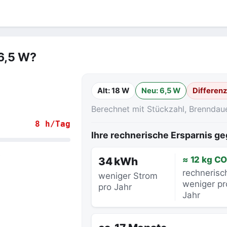
 6,5 W?
Alt: 18 W
Neu: 6,5 W
Differenz
Berechnet mit Stückzahl, Brenndau
8 h/Tag
Ihre rechnerische Ersparnis 
.
≈ 12 kg CO
34 kWh
rechnerisc
weniger Strom
weniger pr
pro Jahr
Jahr