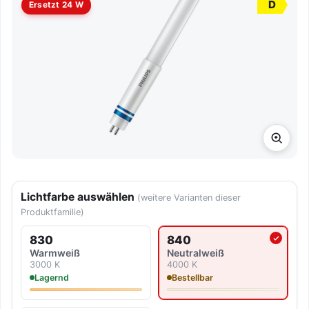
D
Ersetzt 24 W
Lichtfarbe auswählen
(weitere Varianten dieser
Produktfamilie)
830
840
Aktuell ausgewählte Lichtf
Warmweiß
Neutralweiß
3000 K
4000 K
Lagernd
Bestellbar