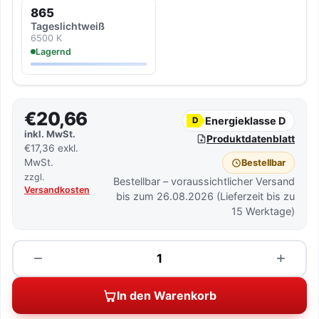
865
Tageslicht­weiß
6500 K
Lagernd
€20,66
Energieklasse D
D
inkl. MwSt.
Produktdatenblatt
€17,36 exkl.
MwSt.
Bestellbar
zzgl.
Bestellbar – voraussichtlicher Versand
Versandkosten
bis zum 26.08.2026 (Lieferzeit bis zu
15 Werktage)
Menge
−
+
In den Warenkorb