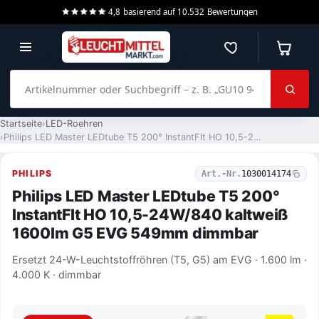
4,8
basierend auf
10.532
Bewertungen
Merkzettel
Warenko
Artikelnummer oder Suchbegriff – z. B. „GU10 940 dimmbar“
Startseite
LED-Roehren
Philips LED Master LEDtube T5 200° InstantFIt HO 10,5-24W/840 kaltweiß 1600lm G5 EVG 549mm dimmbar
PHILIPS
Art.-Nr.
1030014174
Philips LED Master LEDtube T5 200°
InstantFIt HO 10,5-24W/840 kaltweiß
1600lm G5 EVG 549mm dimmbar
Ersetzt 24-W-Leuchtstoffröhren (T5, G5) am EVG · 1.600 lm ·
4.000 K · dimmbar