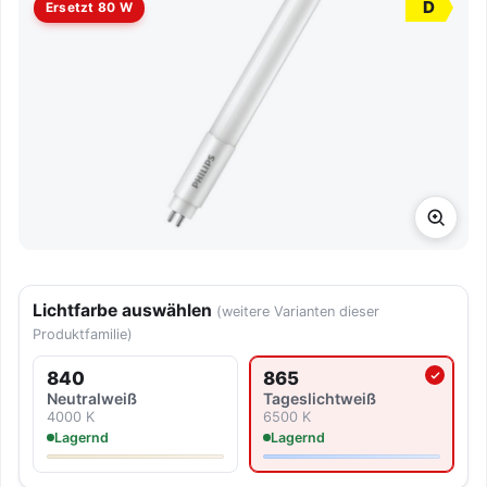
D
Ersetzt 80 W
Lichtfarbe auswählen
(weitere Varianten dieser
Produktfamilie)
840
865
Aktuell ausgewählte Lichtf
Neutralweiß
Tageslicht­weiß
4000 K
6500 K
Lagernd
Lagernd