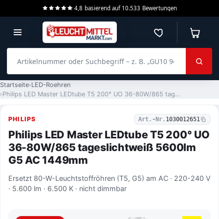
4,8
basierend auf
10.533
Bewertungen
Merkzettel
Warenko
Artikelnummer oder Suchbegriff – z. B. „GU10 940 dimmbar“
Startseite
LED-Roehren
Philips LED Master LEDtube T5 200° UO 36-80W/865 tageslichtweiß 5600lm G5 AC 1449mm
PHILIPS
Art.-Nr.
1030012651
Philips LED Master LEDtube T5 200° UO
36-80W/865 tageslichtweiß 5600lm
G5 AC 1449mm
Ersetzt 80-W-Leuchtstoffröhren (T5, G5) am AC · 220-240 V
· 5.600 lm · 6.500 K · nicht dimmbar