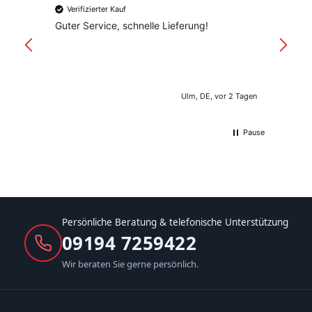
Verifizierter Kauf
Verif
Guter Service, schnelle Lieferung!
freund
versan
Ulm, DE, vor 2 Tagen
Pause
Persönliche Beratung & telefonische Unterstützung
09194 7259422
Wir beraten Sie gerne persönlich.