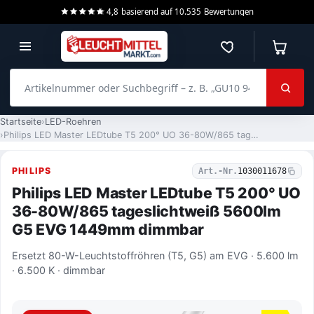
4,8
basierend auf
10.535
Bewertungen
Merkzettel
Warenko
Artikelnummer oder Suchbegriff – z. B. „GU10 940 dimmbar“
Startseite
LED-Roehren
Philips LED Master LEDtube T5 200° UO 36-80W/865 tageslichtweiß 5600lm G5 EVG 1449mm dimmbar
PHILIPS
Art.-Nr.
1030011678
Philips LED Master LEDtube T5 200° UO
36-80W/865 tageslichtweiß 5600lm
G5 EVG 1449mm dimmbar
Ersetzt 80-W-Leuchtstoffröhren (T5, G5) am EVG · 5.600 lm
· 6.500 K · dimmbar