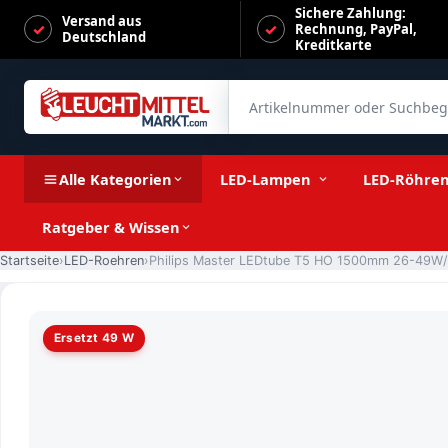
Sichere Zahlung:
Versand aus
Rechnung, PayPal,
Deutschland
Kreditkarte
Artikelnummer oder Suchbegrif
Philips Master LEDtube T5 HO 1500mm 26-49W/865 LED G5 
Alle Kategorien
LED-Lampen
LED-Röhre
Ratgeber & Wissen
Startseite
LED-Roehren
Ersetzt 49 W