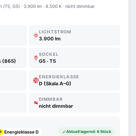
 (T5, G5) · 3.900 lm · 6.500 K · nicht dimmbar
LICHTSTROM
3.900 lm
SOCKEL
ß (865)
G5 · T5
ENERGIEKLASSE
D (Skala A–G)
DIMMBAR
nicht dimmbar
Energieklasse D
Aktuell lagernd: 6 Stück
D