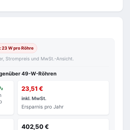
: 23 W pro Röhre
er, Strompreis und MwSt.-Ansicht.
gegenüber 49-W-Röhren
O₂
23,51 €
h
inkl. MwSt.
o
Ersparnis pro Jahr
402,50 €