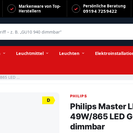
Persönliche Beratung
Markenware von Top-
09194 7259422
Herstellern
f – z. B. „GU10 940 dimmbar“
3900lm 230V nicht dimmbar
n
Leuchtmittel
Leuchten
Elektroinstallatio
Philips Master LEDtube T5 HO 1500mm 26-49W/865 LED G5 3900lm 230V nicht dimmbar
PHILIPS
D
Philips Master
49W/865 LED G
dimmbar