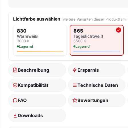
Lichtfarbe auswählen
(weitere Varianten dieser Produktfamil
830
865
Aktuell ausgewählte Lich
Warmweiß
Tageslicht­weiß
3000 K
6500 K
Lagernd
Lagernd
Beschreibung
Ersparnis
Kompatibilität
Technische Daten
FAQ
Bewertungen
Downloads