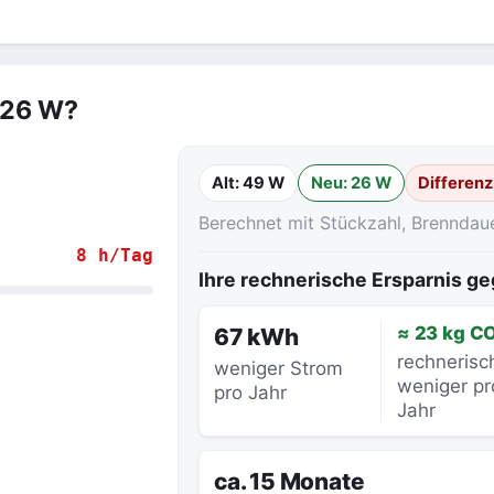
 26 W?
Alt: 49 W
Neu: 26 W
Differenz
Berechnet mit Stückzahl, Brenndau
8 h/Tag
Ihre rechnerische Ersparnis 
.
≈ 23 kg C
67 kWh
rechnerisc
weniger Strom
weniger pr
pro Jahr
Jahr
ca. 15 Monate