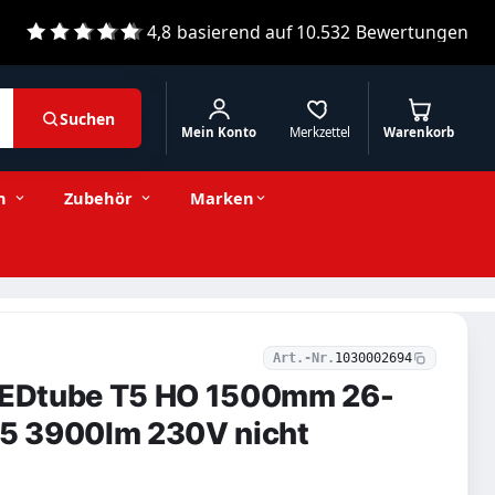
4,8
basierend auf
10.532
Bewertungen
Suchen
Mein Konto
Merkzettel
Warenkorb
30,15 € inkl. MwSt.
Stückzahl
−
+
In den Warenkorb
25,34 € exkl. MwSt.
n
Zubehör
Marken
Art.-Nr.
1030002694
 LEDtube T5 HO 1500mm 26-
5 3900lm 230V nicht