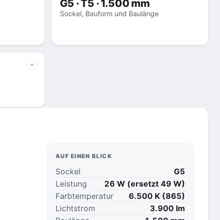
G5 · T5 · 1.500 mm
Sockel, Bauform und Baulänge
AUF EINEN BLICK
Sockel
G5
Leistung
26 W (ersetzt 49 W)
Farbtemperatur
6.500 K (865)
Lichtstrom
3.900 lm