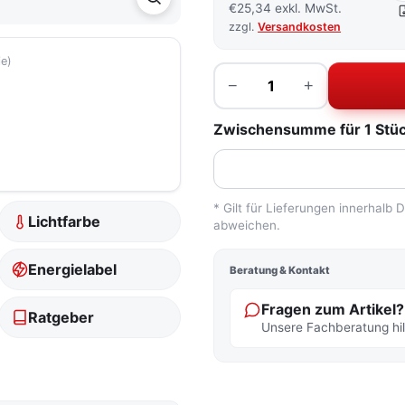
€25,34 exkl. MwSt.
zzgl.
Versandkosten
ie)
Menge
−
+
tfarbe
Zwischensumme für 1 Stück
* Gilt für Lieferungen innerhalb
Lichtfarbe
abweichen.
Energielabel
Beratung & Kontakt
Fragen zum Artikel?
Ratgeber
Unsere Fachberatung hilf