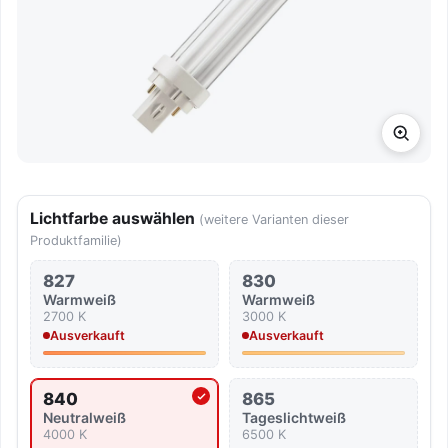
Lichtfarbe auswählen
(weitere Varianten dieser
Produktfamilie)
827
830
Warmweiß
Warmweiß
2700 K
3000 K
Ausverkauft
Ausverkauft
840
865
Aktuell ausgewählte Lichtfarbe
Neutralweiß
Tageslicht­weiß
4000 K
6500 K