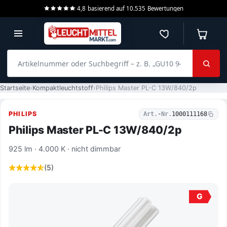
4,8
basierend auf
10.535
Bewertungen
Merkzettel
Warenko
Artikelnummer oder Suchbegriff – z. B. „GU10 940 dimmbar“
Startseite
Kompaktleuchtstoff
Philips Master PL-C 13W/840/2p
PHILIPS
Art.-Nr.
1000111168
Philips Master PL-C 13W/840/2p
925 lm · 4.000 K · nicht dimmbar
(5)
G