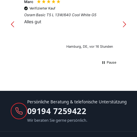
Marc
Anony
Verifizierter Kauf
Verif
Osram Basic T5 L 13W/640 Cool White G5
Guter 
Alles gut
Hamburg, DE, vor 16 Stunden
Pause
Persönliche Beratung & telefonische Unterstützung
09194 7259422
Wir beraten Sie gerne persönlich.