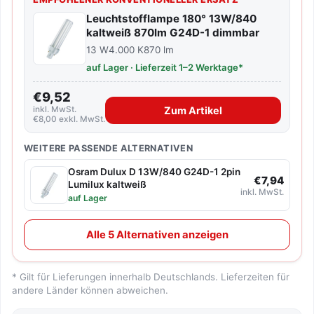
Leuchtstofflampe 180° 13W/840
kaltweiß 870lm G24D-1 dimmbar
13 W
4.000 K
870 lm
auf Lager · Lieferzeit 1–2 Werktage*
€9,52
inkl. MwSt.
Zum Artikel
€8,00 exkl. MwSt.
WEITERE PASSENDE ALTERNATIVEN
Osram Dulux D 13W/840 G24D-1 2pin
€7,94
Lumilux kaltweiß
inkl. MwSt.
auf Lager
Alle 5 Alternativen anzeigen
* Gilt für Lieferungen innerhalb Deutschlands. Lieferzeiten für
andere Länder können abweichen.