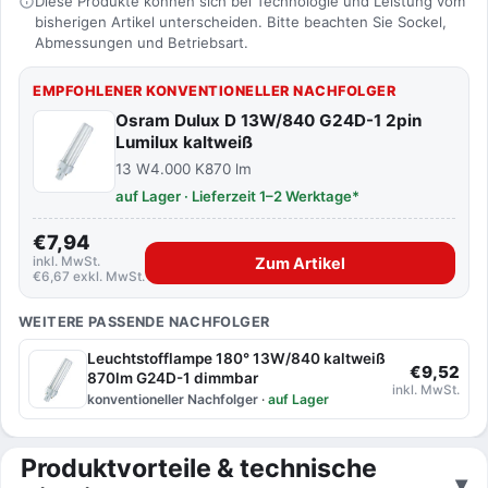
Diese Produkte können sich bei Technologie und Leistung vom
bisherigen Artikel unterscheiden. Bitte beachten Sie Sockel,
Abmessungen und Betriebsart.
EMPFOHLENER KONVENTIONELLER NACHFOLGER
Osram Dulux D 13W/840 G24D-1 2pin
Lumilux kaltweiß
13 W
4.000 K
870 lm
auf Lager · Lieferzeit 1–2 Werktage*
€7,94
inkl. MwSt.
Zum Artikel
€6,67 exkl. MwSt.
WEITERE PASSENDE NACHFOLGER
Leuchtstofflampe 180° 13W/840 kaltweiß
€9,52
870lm G24D-1 dimmbar
inkl. MwSt.
konventioneller Nachfolger
·
auf Lager
Produktvorteile & technische