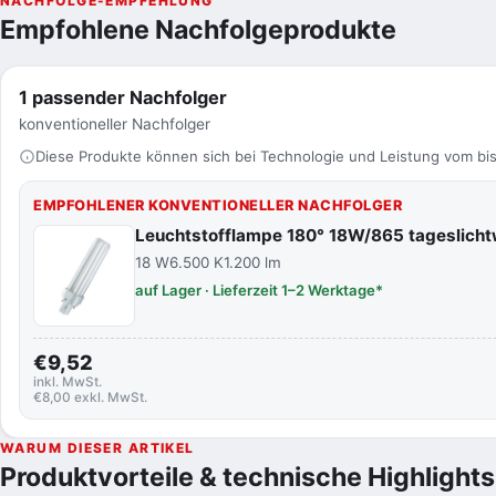
NACHFOLGE-EMPFEHLUNG
Empfohlene Nachfolgeprodukte
1 passender Nachfolger
konventioneller Nachfolger
Diese Produkte können sich bei Technologie und Leistung vom bis
EMPFOHLENER KONVENTIONELLER NACHFOLGER
Leuchtstofflampe 180° 18W/865 tageslic
18 W
6.500 K
1.200 lm
auf Lager · Lieferzeit 1–2 Werktage*
€9,52
inkl. MwSt.
€8,00 exkl. MwSt.
WARUM DIESER ARTIKEL
Produktvorteile & technische Highlights