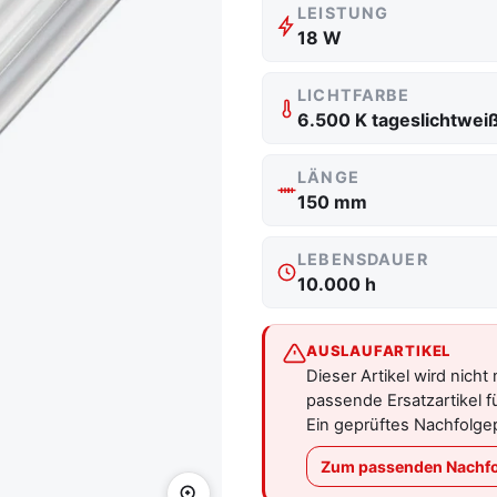
LEISTUNG
18 W
LICHTFARBE
6.500 K tageslichtwei
LÄNGE
150 mm
LEBENSDAUER
10.000 h
AUSLAUFARTIKEL
Dieser Artikel wird nicht
passende Ersatzartikel f
Ein geprüftes Nachfolgep
Zum passenden Nachfo