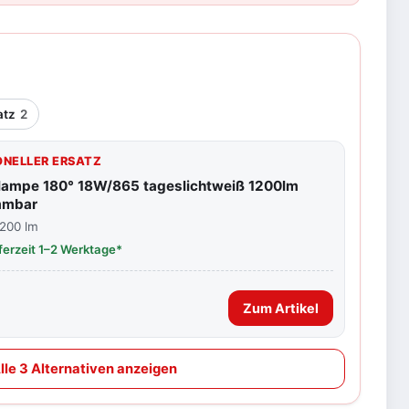
l
atz
2
NELLER ERSATZ
flampe 180° 18W/865 tageslichtweiß 1200lm
mmbar
.200 lm
eferzeit 1–2 Werktage*
Zum Artikel
lle 3 Alternativen anzeigen