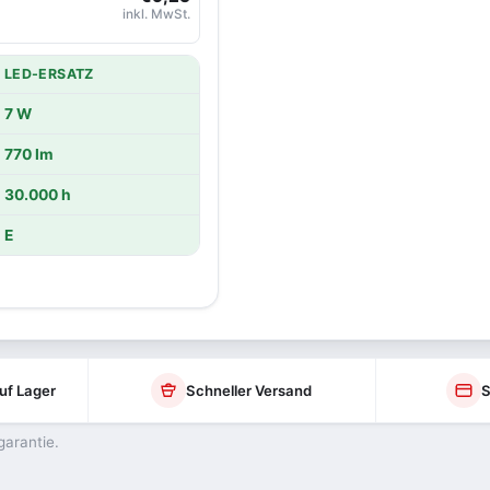
inkl. MwSt.
LED-ERSATZ
7 W
770 lm
30.000 h
E
uf Lager
Schneller Versand
S
garantie.