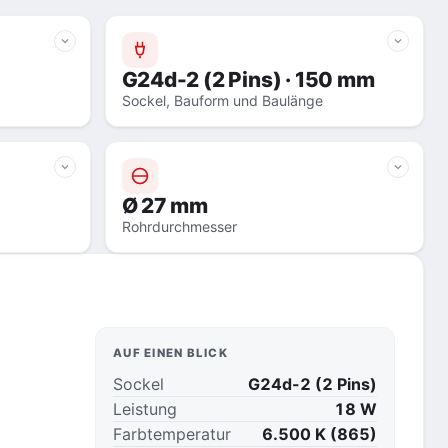
G24d-2 (2 Pins) · 150 mm
Sockel, Bauform und Baulänge
Ø 27 mm
Rohrdurchmesser
AUF EINEN BLICK
Sockel
G24d-2 (2 Pins)
Leistung
18 W
Farbtemperatur
6.500 K (865)