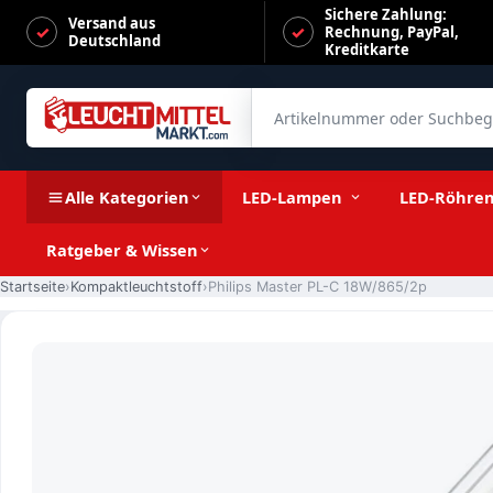
Sichere Zahlung:
Versand aus
Rechnung, PayPal,
Deutschland
Kreditkarte
Artikelnummer oder Suchbegrif
Philips Master PL-C 18W/865/2p
Alle Kategorien
LED-Lampen
LED-Röhre
Ratgeber & Wissen
Startseite
Kompaktleuchtstoff
Philips Master PL-C 18W/865/2p