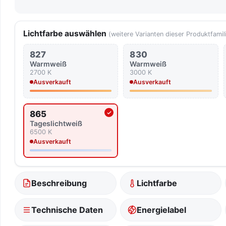
Lichtfarbe auswählen
(weitere Varianten dieser Produktfamil
827
830
Warmweiß
Warmweiß
2700 K
3000 K
Ausverkauft
Ausverkauft
865
Aktuell ausgewählte Lichtfarbe
Tageslicht­weiß
6500 K
Ausverkauft
Beschreibung
Lichtfarbe
Technische Daten
Energielabel