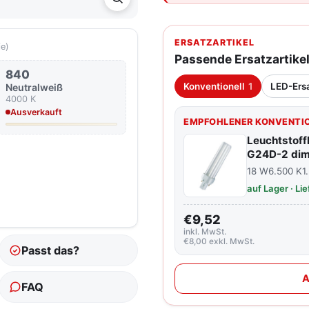
ERSATZARTIKEL
ie)
Passende Ersatzartike
840
Konventionell
1
LED-Ers
Neutralweiß
4000 K
Ausverkauft
EMPFOHLENER KONVENTIO
Leuchtstof
G24D-2 di
18 W
6.500 K
1
auf Lager · Li
€9,52
inkl. MwSt.
€8,00 exkl. MwSt.
Passt das?
A
FAQ