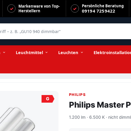
Persönliche Beratung
Markenware von Top-
09194 7259422
Herstellern
f – z. B. „GU10 940 dimmbar“
n
Leuchtmittel
Leuchten
Elektroinstallatio
PHILIPS
G
Philips Master
1.200 lm · 6.500 K · nicht dimm