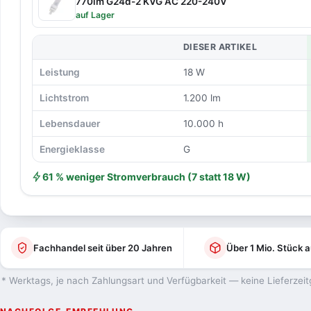
770lm G24d-2 KVG AC 220-240V
auf Lager
DIESER ARTIKEL
Leistung
18 W
Lichtstrom
1.200 lm
Lebensdauer
10.000 h
Energieklasse
G
61 % weniger Stromverbrauch (7 statt 18 W)
Fachhandel seit über 20 Jahren
Über 1 Mio. Stück a
* Werktags, je nach Zahlungsart und Verfügbarkeit — keine Lieferzeit