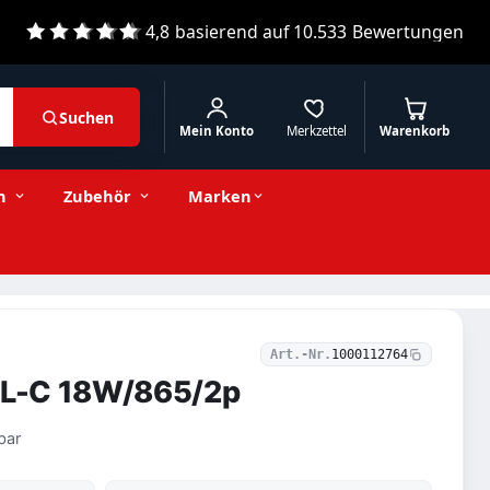
4,8
basierend auf
10.533
Bewertungen
Suchen
Mein Konto
Merkzettel
Warenkorb
Passende Alternativen
n
Zubehör
Marken
Art.-Nr.
1000112764
 PL-C 18W/865/2p
bar