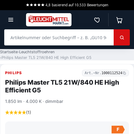
4,8
basierend auf
10.533
Bewertungen
Merkzettel
Warenko
Artikelnummer oder Suchbegriff – z. B. „GU10 940 dimmbar“
Startseite
Leuchtstoffroehren
Philips Master TL5 21W/840 HE High Efficient G5
PHILIPS
Art.-Nr.
1000112524
Philips Master TL5 21W/840 HE High
Efficient G5
1.850 lm · 4.000 K · dimmbar
(1)
F