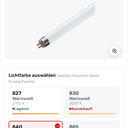
Lichtfarbe auswählen
(weitere Varianten dieser
Produktfamilie)
827
830
Warmweiß
Warmweiß
2700 K
3000 K
Lagernd
Ausverkauft
840
865
Aktuell ausgewählte Lichtfarbe