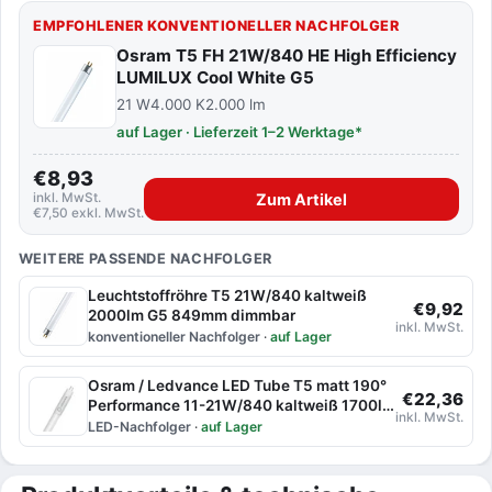
EMPFOHLENER KONVENTIONELLER NACHFOLGER
Osram T5 FH 21W/840 HE High Efficiency
LUMILUX Cool White G5
21 W
4.000 K
2.000 lm
auf Lager · Lieferzeit 1–2 Werktage*
€8,93
inkl. MwSt.
Zum Artikel
€7,50 exkl. MwSt.
WEITERE PASSENDE NACHFOLGER
Leuchtstoffröhre T5 21W/840 kaltweiß
€9,92
2000lm G5 849mm dimmbar
inkl. MwSt.
konventioneller Nachfolger
·
auf Lager
Osram / Ledvance LED Tube T5 matt 190°
€22,36
Performance 11-21W/840 kaltweiß 1700lm
inkl. MwSt.
G5 EVG 849mm
LED-Nachfolger
·
auf Lager