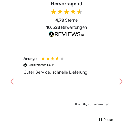
Hervorragend
4,79
Sterne
10.533
Bewertungen
Anonym
Anony
Verifizierter Kauf
Verif
Guter Service, schnelle Lieferung!
freund
versan
Ulm, DE, vor einem Tag
Pause