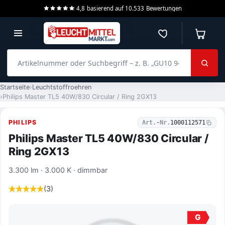
4,8
basierend auf
10.533
Bewertungen
Merkzettel
Warenko
Artikelnummer oder Suchbegriff – z. B. „GU10 940 dimmbar“
Startseite
Leuchtstoffroehren
Philips Master TL5 40W/830 Circular / Ring 2GX13
PHILIPS
Art.-Nr.
1000112571
Philips Master TL5 40W/830 Circular /
Ring 2GX13
3.300 lm · 3.000 K · dimmbar
(3)
G