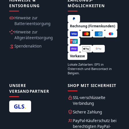
HINWEISE &
ZAHLUNGS­
ENTSORGUNG
MÖGLICHKEITEN
Hinweise zur
Batterieentsorgung
Rechnung (Firmenkunden)
Hinweise zur
Altgeräteentsorgung
Spendenaktion
Vorkasse
Lokale Zahlarten: EPS in
Österreich und Bancontact in
Belgien.
UNSERE
SHOP MIT SICHERHEIT
VERSANDPARTNER
SSL-verschlüsselte
Verbindung
GLS
.
Sichere Zahlung
PayPal-Käuferschutz bei
berechtigten PayPal-