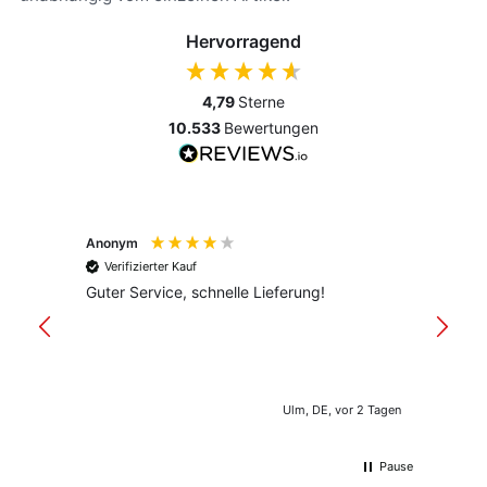
Hervorragend
4,79
Sterne
10.533
Bewertungen
Anonym
Anony
Verifizierter Kauf
Verif
Guter Service, schnelle Lieferung!
freund
versan
Ulm, DE, vor 2 Tagen
Pause