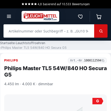
4,8
basierend auf
10.533
Bewertungen
Merkzettel
Warenko
Artikelnummer oder Suchbegriff – z. B. „GU10 940 dimmbar“
Startseite
Leuchtstoffroehren
Philips Master TL5 54W/840 HO Secura G5
PHILIPS
Art.-Nr.
1000112594
Philips Master TL5 54W/840 HO Secura
G5
4.450 lm · 4.000 K · dimmbar
G