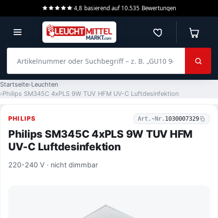
4,8
basierend auf
10.535
Bewertungen
Merkzettel
Warenko
Artikelnummer oder Suchbegriff – z. B. „GU10 940 dimmbar“
Startseite
Leuchten
Philips SM345C 4xPLS 9W TUV HFM UV-C Luftdesinfektion
PHILIPS
Art.-Nr.
1030007329
Philips SM345C 4xPLS 9W TUV HFM
UV-C Luftdesinfektion
220-240 V · nicht dimmbar