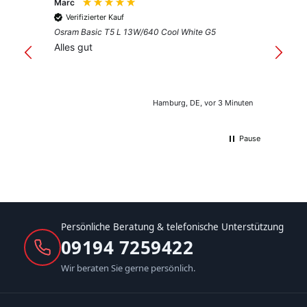
Marc
Anony
Verifizierter Kauf
Verif
Osram Basic T5 L 13W/640 Cool White G5
Guter 
Alles gut
Hamburg, DE, vor 3 Minuten
Pause
Persönliche Beratung & telefonische Unterstützung
09194 7259422
Wir beraten Sie gerne persönlich.