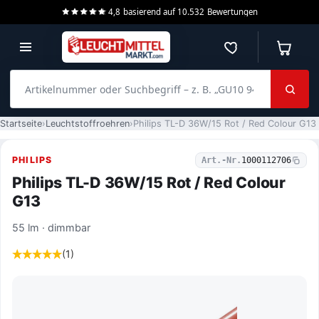
4,8
basierend auf
10.532
Bewertungen
Merkzettel
Warenko
Artikelnummer oder Suchbegriff – z. B. „GU10 940 dimmbar“
Startseite
Leuchtstoffroehren
Philips TL-D 36W/15 Rot / Red Colour G13
PHILIPS
Art.-Nr.
1000112706
Philips TL-D 36W/15 Rot / Red Colour
G13
55 lm · dimmbar
(1)