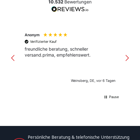
10.532
Bewertungen
Anonym
Anony
Verifizierter Kauf
Verif
freundliche beratung, schneller
Schnel
versand.prima, empfehlenswert.
Verpac
klar st
Weinsberg, DE, vor 6 Tagen
Pause
Persönliche Beratung & telefonische Unterstützung