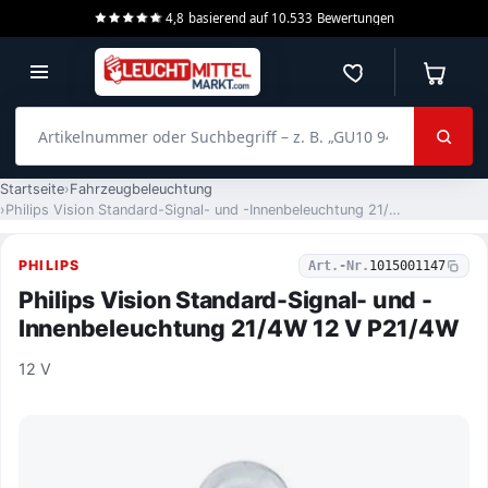
4,8
basierend auf
10.533
Bewertungen
Merkzettel
Warenko
Artikelnummer oder Suchbegriff – z. B. „GU10 940 dimmbar“
Startseite
Fahrzeugbeleuchtung
Philips Vision Standard-Signal- und -Innenbeleuchtung 21/4W 12 V P21/4W
PHILIPS
Art.-Nr.
1015001147
Philips Vision Standard-Signal- und -
Innenbeleuchtung 21/4W 12 V P21/4W
12 V