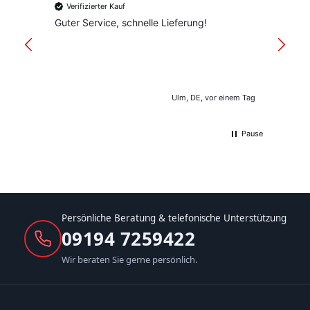
Verifizierter Kauf
Verif
Guter Service, schnelle Lieferung!
freund
versan
Ulm, DE, vor einem Tag
Pause
Persönliche Beratung & telefonische Unterstützung
09194 7259422
Wir beraten Sie gerne persönlich.